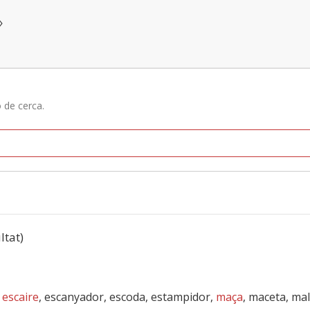
»
ó de cerca.
ltat)
,
escaire
, escanyador, escoda, estampidor,
maça
, maceta, mall