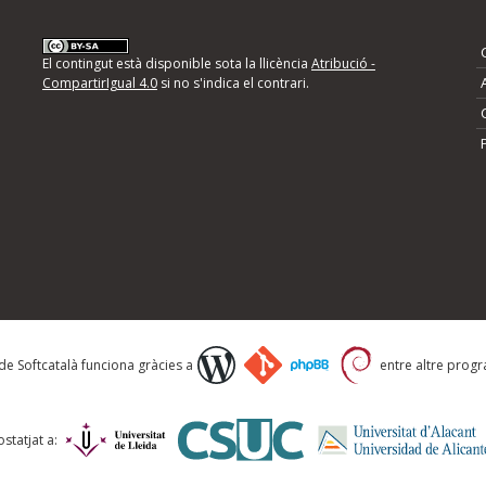
nformeu d'errors
El contingut està disponible sota la llicència
Atribució -
CompartirIgual 4.0
si no s'indica el contrari.
mps següents i descriviu quina és la millora que
 de Softcatalà funciona gràcies a
entre altre progra
statjat a: