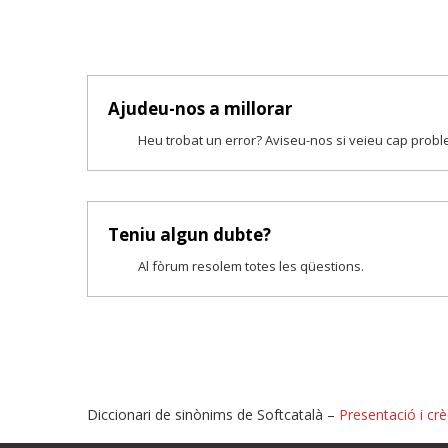
Ajudeu-nos a millorar
Heu trobat un error? Aviseu-nos si veieu cap prob
Teniu algun dubte?
Al fòrum resolem totes les qüestions.
Diccionari de sinònims de Softcatalà –
Presentació i crè