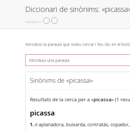
Diccionari de sinònims: «picassa
Compartiu
Introduïu la paraula que voleu cercar i feu clic en el bot
Sinònims de «picassa»
Resultats de la cerca per a «
picassa
» (1 resu
picassa
1.
n
aplanadora, buixarda, contratàs, copador