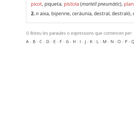
picot
, piqueta,
pistola
(
martell pneumàtic
),
plan
2.
n
aixa, bipenne, ceràunia, destral, destraló,
O llisteu les paraules o expressions que comencen per:
A
-
B
-
C
-
D
-
E
-
F
-
G
-
H
-
I
-
J
-
K
-
L
-
M
-
N
-
O
-
P
-