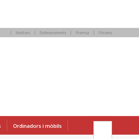
Notícies
Esdeveniments
Premsa
Fòrums
s
Ordinadors i mòbils