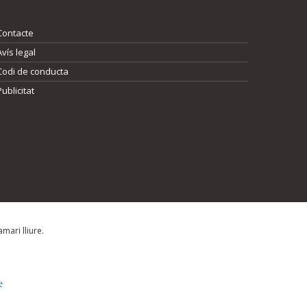
Contacte
Avís legal
Codi de conducta
Publicitat
mari lliure.