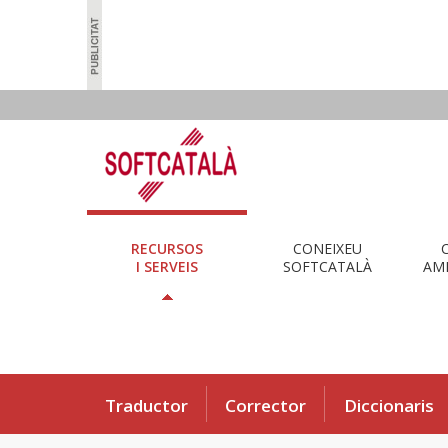
RECURSOS
CONEIXEU
I SERVEIS
SOFTCATALÀ
AMB
Traductor
Corrector
Diccionaris