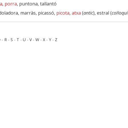
a
,
porra
, puntona, tallantó
 doladora, marràs, picassó,
picota
,
atxa
(
antic
), estral (
col·loqui
Q
-
R
-
S
-
T
-
U
-
V
-
W
-
X
-
Y
-
Z