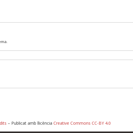
lema.
dits
– Publicat amb llicència
Creative Commons CC-BY 4.0