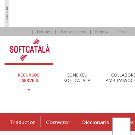
Notícies
Esdeveniments
Premsa
Fòrums
RECURSOS
CONEIXEU
COL·LABOR
I SERVEIS
SOFTCATALÀ
AMB L'ASSOCI
Traductor
Corrector
Diccionaris
Eines