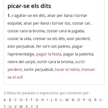
picar-se els dits
1.
v
agafar-se els dits, anar per llana i tornar
esquilat, anar per llana i tornar tos, costar car,
costar cara la broma, costar cara la jugada,
costar la vida, cremar-se els dits, eixir perdent,
eixir perjudicat, fer-se’n set pedres, pagar
l’aprenentatge,
pagar la festa
, pagar la patenta,
rebre del carpó, sortir cara la broma,
sortir
perdent
, sortir perjudicat,
tocar el rebre
,
trencar-
se el coll
O llisteu les paraules o expressions que comencen per:
A
-
B
-
C
-
D
-
E
-
F
-
G
-
H
-
I
-
J
-
K
-
L
-
M
-
N
-
O
-
P
-
Q
-
R
-
S
-
T
-
U
-
V
-
W
-
X
-
Y
-
Z