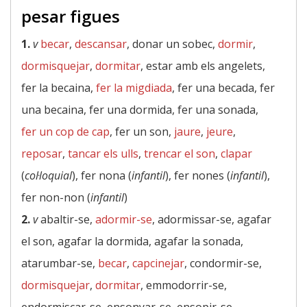
pesar figues
1.
v
becar
,
descansar
, donar un sobec,
dormir
,
dormisquejar
,
dormitar
, estar amb els angelets,
fer la becaina,
fer la migdiada
, fer una becada, fer
una becaina, fer una dormida, fer una sonada,
fer un cop de cap
, fer un son,
jaure
,
jeure
,
reposar
,
tancar els ulls
,
trencar el son
,
clapar
(
col·loquial
), fer nona (
infantil
), fer nones (
infantil
),
fer non-non (
infantil
)
2.
v
abaltir-se,
adormir-se
, adormissar-se, agafar
el son, agafar la dormida, agafar la sonada,
atarumbar-se,
becar
,
capcinejar
, condormir-se,
dormisquejar
,
dormitar
, emmodorrir-se,