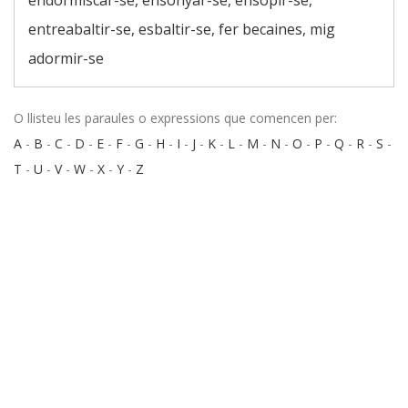
endormiscar-se, ensonyar-se, ensopir-se,
entreabaltir-se, esbaltir-se, fer becaines, mig
adormir-se
O llisteu les paraules o expressions que comencen per:
A
-
B
-
C
-
D
-
E
-
F
-
G
-
H
-
I
-
J
-
K
-
L
-
M
-
N
-
O
-
P
-
Q
-
R
-
S
-
T
-
U
-
V
-
W
-
X
-
Y
-
Z