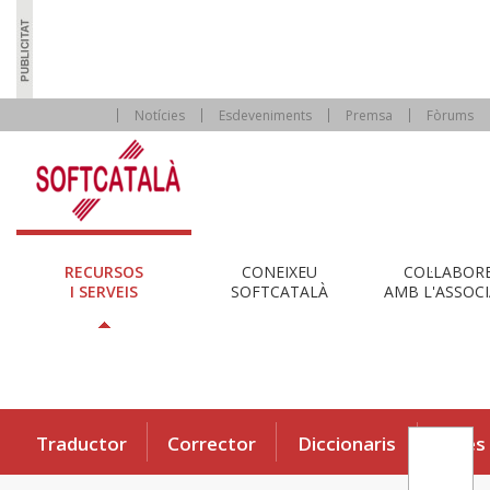
Notícies
Esdeveniments
Premsa
Fòrums
RECURSOS
CONEIXEU
COL·LABOR
I SERVEIS
SOFTCATALÀ
AMB L'ASSOCI
Traductor
Corrector
Diccionaris
Eines