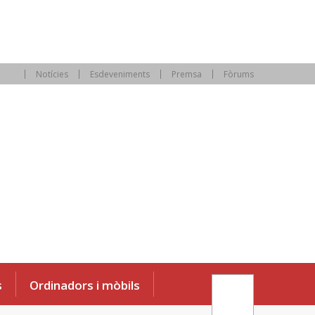
Notícies
Esdeveniments
Premsa
Fòrums
s
Ordinadors i mòbils