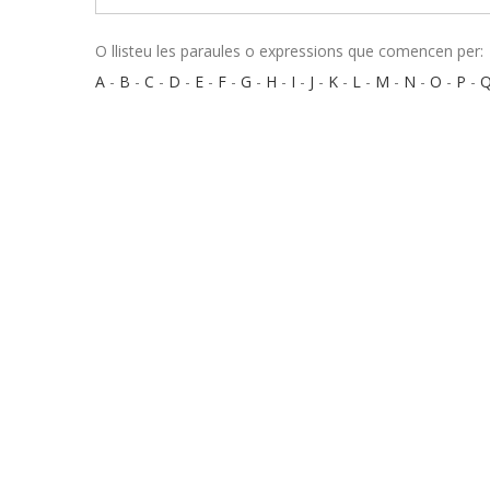
O llisteu les paraules o expressions que comencen per:
A
-
B
-
C
-
D
-
E
-
F
-
G
-
H
-
I
-
J
-
K
-
L
-
M
-
N
-
O
-
P
-