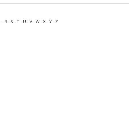
Q
-
R
-
S
-
T
-
U
-
V
-
W
-
X
-
Y
-
Z