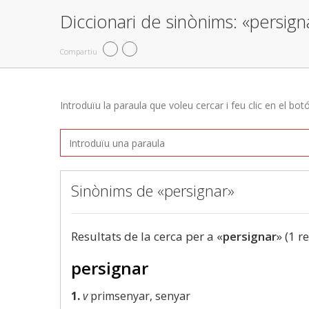
Diccionari de sinònims: «persign
Compartiu
Introduïu la paraula que voleu cercar i feu clic en el bot
Sinònims de «persignar»
Resultats de la cerca per a «
persignar
» (1 r
persignar
1.
v
primsenyar, senyar