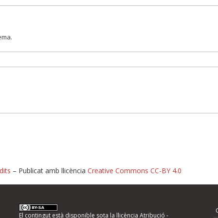
lema.
dits
– Publicat amb llicència
Creative Commons CC-BY 4.0
nformeu d'errors
El contingut està disponible sota la llicència
Atribució -