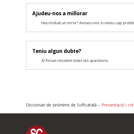
Ajudeu-nos a millorar
Heu trobat un error? Aviseu-nos si veieu cap prob
Teniu algun dubte?
Al fòrum resolem totes les qüestions.
Diccionari de sinònims de Softcatalà –
Presentació i crè
Proposeu-nos millores o i