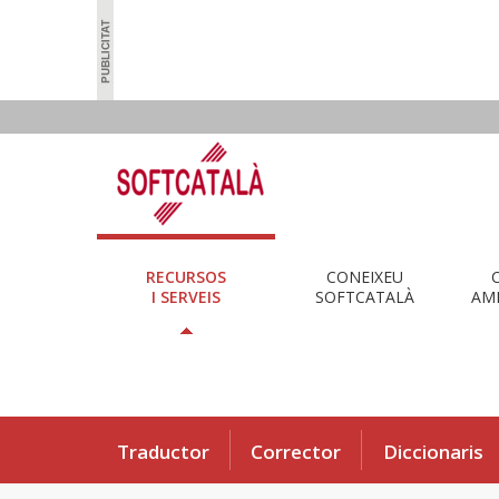
RECURSOS
CONEIXEU
I SERVEIS
SOFTCATALÀ
AMB
Traductor
Corrector
Diccionaris