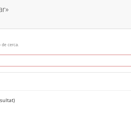
ar»
ó de cerca.
esultat)