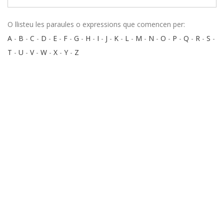
O llisteu les paraules o expressions que comencen per:
A
-
B
-
C
-
D
-
E
-
F
-
G
-
H
-
I
-
J
-
K
-
L
-
M
-
N
-
O
-
P
-
Q
-
R
-
S
-
T
-
U
-
V
-
W
-
X
-
Y
-
Z