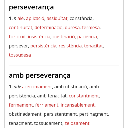
perseverança
1.
n
alè
,
aplicació
,
assiduïtat
, constància,
continuïtat
,
determinació
,
duresa
,
fermesa
,
fortitud
,
insistència
,
obstinació
,
paciència
,
persever,
persistència
,
resistència
,
tenacitat
,
tossudesa
amb perseverança
1.
adv
acèrrimament
, amb obstinació, amb
persistència, amb tenacitat,
constantment
,
fermament
,
fèrriament
,
incansablement
,
obstinadament, persistentment, pertinaçment,
tenaçment, tossudament,
zelosament