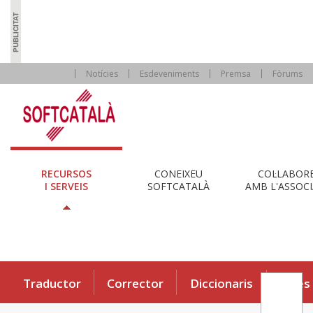
Notícies
Esdeveniments
Premsa
Fòrums
RECURSOS
CONEIXEU
COL·LABOR
I SERVEIS
SOFTCATALÀ
AMB L'ASSOCI
Traductor
Corrector
Diccionaris
Eines