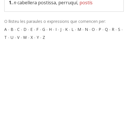
1.
n
cabellera postissa, perruquí,
postís
O llisteu les paraules o expressions que comencen per:
A
-
B
-
C
-
D
-
E
-
F
-
G
-
H
-
I
-
J
-
K
-
L
-
M
-
N
-
O
-
P
-
Q
-
R
-
S
-
T
-
U
-
V
-
W
-
X
-
Y
-
Z