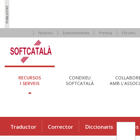
Notícies
Esdeveniments
Premsa
Fòrums
RECURSOS
CONEIXEU
COL·LABOR
I SERVEIS
SOFTCATALÀ
AMB L'ASSOCI
Traductor
Corrector
Diccionaris
Eines