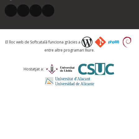
El vostre correu electrònic *
Què proposeu?
El lloc web de Softcatalà funciona gràcies a
entre altre programari lliure.
Comentari *
Hostatjat a:
ENVIA