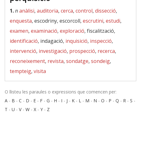
1.
n
anàlisi
,
auditoria
,
cerca
,
control
,
dissecció
,
enquesta
, escodriny, escorcoll,
escrutini
,
estudi
,
examen
,
examinació
,
exploració
, fiscalització,
identificació
, indagació,
inquisició
,
inspecció
,
intervenció
,
investigació
,
prospecció
,
recerca
,
reconeixement
,
revista
,
sondatge
,
sondeig
,
tempteig
,
visita
O llisteu les paraules o expressions que comencen per:
A
-
B
-
C
-
D
-
E
-
F
-
G
-
H
-
I
-
J
-
K
-
L
-
M
-
N
-
O
-
P
-
Q
-
R
-
S
-
T
-
U
-
V
-
W
-
X
-
Y
-
Z