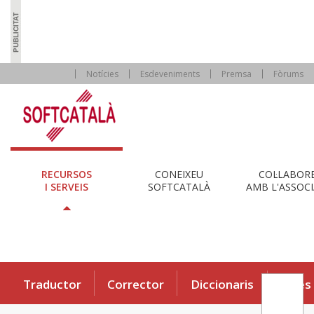
Notícies
Esdeveniments
Premsa
Fòrums
RECURSOS
CONEIXEU
COL·LABOR
I SERVEIS
SOFTCATALÀ
AMB L'ASSOCI
Traductor
Corrector
Diccionaris
Eines