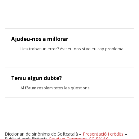
Ajudeu-nos a millorar
Heu trobat un error? Aviseu-nos si veieu cap problema.
Teniu algun dubte?
Al fòrum resolem totes les qüestions.
Diccionari de sinònims de Softcatalà –
Presentació i crèdits
–
Publicat amb llicència
Creative Commons CC-BY 4.0