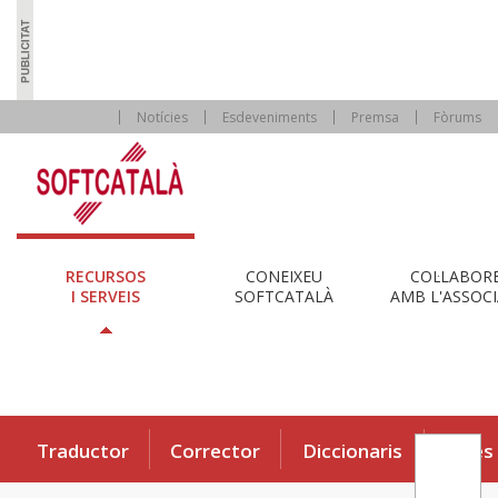
Notícies
Esdeveniments
Premsa
Fòrums
RECURSOS
CONEIXEU
COL·LABOR
I SERVEIS
SOFTCATALÀ
AMB L'ASSOCI
Traductor
Corrector
Diccionaris
Eines