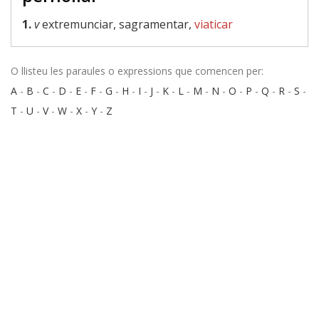
1.
v
extremunciar, sagramentar,
viaticar
O llisteu les paraules o expressions que comencen per:
A
-
B
-
C
-
D
-
E
-
F
-
G
-
H
-
I
-
J
-
K
-
L
-
M
-
N
-
O
-
P
-
Q
-
R
-
S
-
T
-
U
-
V
-
W
-
X
-
Y
-
Z