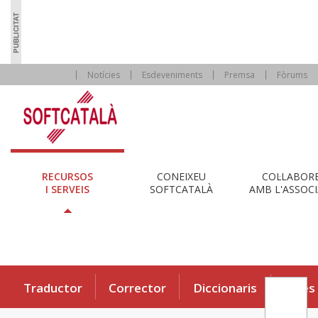
Notícies
Esdeveniments
Premsa
Fòrums
RECURSOS
CONEIXEU
COL·LABOR
I SERVEIS
SOFTCATALÀ
AMB L'ASSOCI
Traductor
Corrector
Diccionaris
Eines