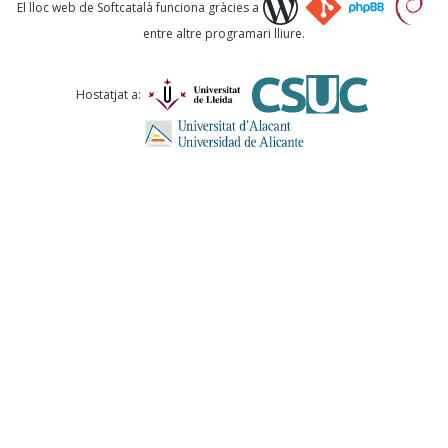
Què proposeu?
El lloc web de Softcatalà funciona gràcies a
entre altre programari lliure.
Comentari *
Hostatjat a:
ENVIA