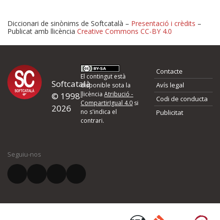
Diccionari de sinònims de Softcatalà –
Presentació i crèdits
–
Publicat amb llicència
Creative Commons CC-BY 4.0
Proposeu-nos millores o 
Contacte
d'errors
El contingut està
Softcatalà
Avís legal
disponible sota la
llicència
Atribució -
© 1998-
Codi de conducta
Si heu trobat un error o voleu proposar alguna millora, ompliu els ca
CompartirIgual 4.0
si
2026
quina és la millora que proposeu o l'error del qual voleu informar-no
no s'indica el
Publicitat
contrari.
El vostre nom *
Seguiu-nos
El vostre correu electrònic *