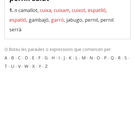
1.
n
camallot,
cuixa
,
cuixam
,
cuixot
,
espatlló
,
espatló
, gambajó,
garró
, jabugo, pernil, pernil
serrà
O llisteu les paraules o expressions que comencen per:
A
-
B
-
C
-
D
-
E
-
F
-
G
-
H
-
I
-
J
-
K
-
L
-
M
-
N
-
O
-
P
-
Q
-
R
-
S
-
T
-
U
-
V
-
W
-
X
-
Y
-
Z