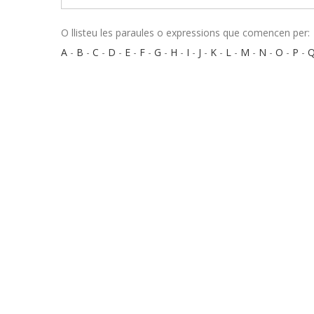
O llisteu les paraules o expressions que comencen per:
A
-
B
-
C
-
D
-
E
-
F
-
G
-
H
-
I
-
J
-
K
-
L
-
M
-
N
-
O
-
P
-