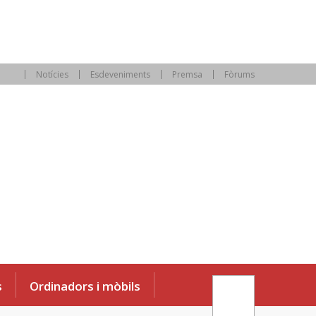
Notícies
Esdeveniments
Premsa
Fòrums
s
Ordinadors i mòbils