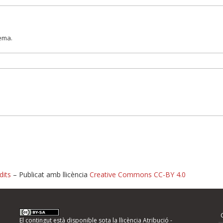
lema.
dits
– Publicat amb llicència
Creative Commons CC-BY 4.0
nformeu d'errors
El contingut està disponible sota la llicència
Atribució -