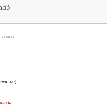
ació»
ó de cerca.
 resultat)
posició