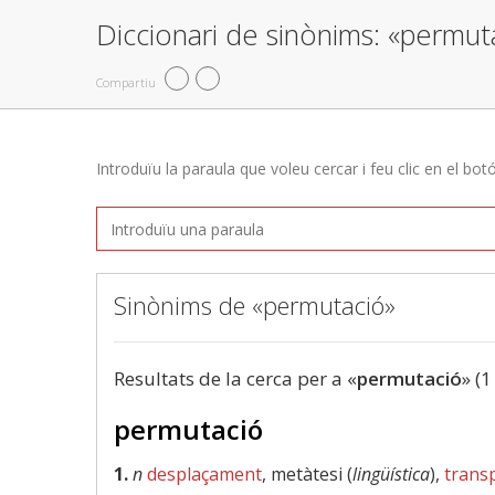
Diccionari de sinònims: «permut
Compartiu
Introduïu la paraula que voleu cercar i feu clic en el bot
Sinònims de «permutació»
Resultats de la cerca per a «
permutació
» (1
permutació
1.
n
desplaçament
, metàtesi (
lingüística
),
trans