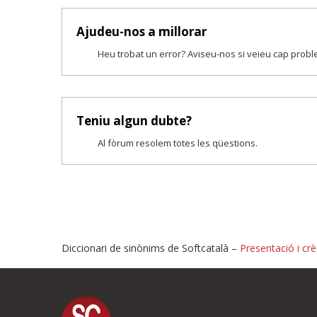
Ajudeu-nos a millorar
Heu trobat un error? Aviseu-nos si veieu cap prob
Teniu algun dubte?
Al fòrum resolem totes les qüestions.
Diccionari de sinònims de Softcatalà –
Presentació i crè
Proposeu-nos millores o i