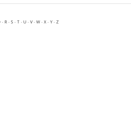
Q
-
R
-
S
-
T
-
U
-
V
-
W
-
X
-
Y
-
Z