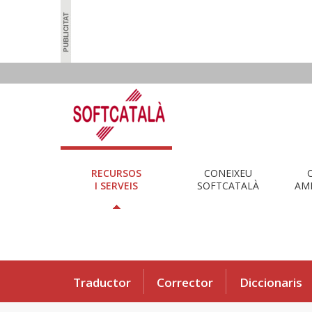
RECURSOS
CONEIXEU
I SERVEIS
SOFTCATALÀ
AMB
Traductor
Corrector
Diccionaris