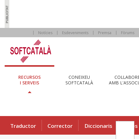
Notícies
Esdeveniments
Premsa
Fòrums
RECURSOS
CONEIXEU
COL·LABOR
I SERVEIS
SOFTCATALÀ
AMB L'ASSOCI
Traductor
Corrector
Diccionaris
Eines