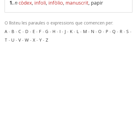
1.
n
còdex
,
infoli
,
infòlio
,
manuscrit
, papir
O llisteu les paraules o expressions que comencen per:
A
-
B
-
C
-
D
-
E
-
F
-
G
-
H
-
I
-
J
-
K
-
L
-
M
-
N
-
O
-
P
-
Q
-
R
-
S
-
T
-
U
-
V
-
W
-
X
-
Y
-
Z