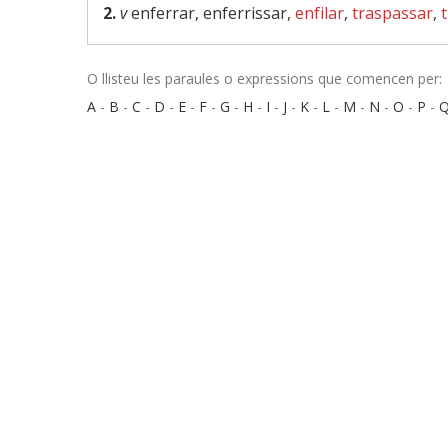
2.
v
enferrar, enferrissar,
enfilar
,
traspassar
,
O llisteu les paraules o expressions que comencen per:
A
-
B
-
C
-
D
-
E
-
F
-
G
-
H
-
I
-
J
-
K
-
L
-
M
-
N
-
O
-
P
-