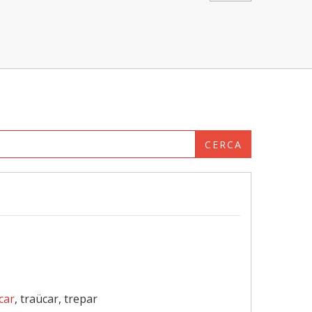
CERCA
car
, traücar, trepar