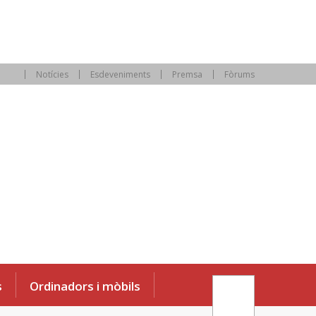
Notícies
Esdeveniments
Premsa
Fòrums
s
Ordinadors i mòbils