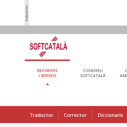
RECURSOS
CONEIXEU
I SERVEIS
SOFTCATALÀ
AMB
Traductor
Corrector
Diccionaris