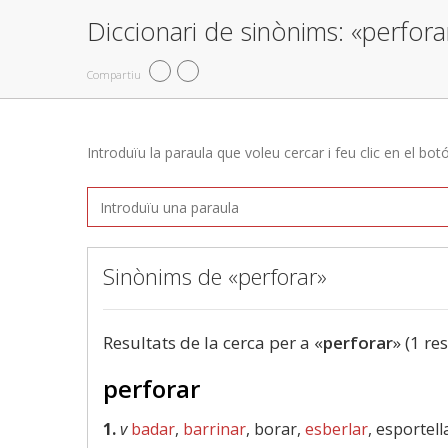
Diccionari de sinònims: «perfora
Compartiu
Introduïu la paraula que voleu cercar i feu clic en el bot
Sinònims de «perforar»
Resultats de la cerca per a «
perforar
» (1 re
perforar
1.
v
badar
,
barrinar
, borar,
esberlar
, esportell