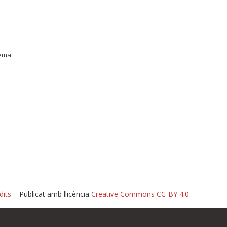
lema.
dits
– Publicat amb llicència
Creative Commons CC-BY 4.0