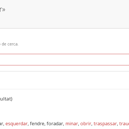
r»
ó de cerca.
sultat)
ar,
esquerdar
, fendre, foradar,
minar
,
obrir
,
traspassar
,
trau