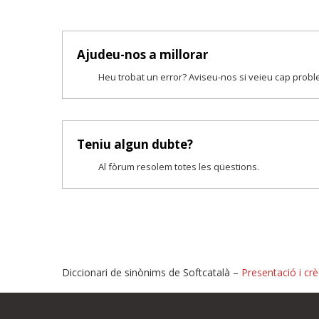
Ajudeu-nos a millorar
Heu trobat un error? Aviseu-nos si veieu cap prob
Teniu algun dubte?
Al fòrum resolem totes les qüestions.
Diccionari de sinònims de Softcatalà –
Presentació i crè