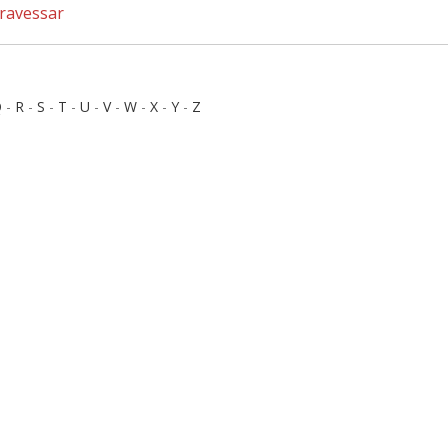
travessar
Q
-
R
-
S
-
T
-
U
-
V
-
W
-
X
-
Y
-
Z