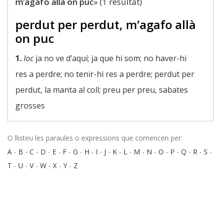
m’agafo allà on puc
» (1 resultat)
perdut per perdut, m’agafo allà
on puc
1.
loc
ja no ve d’aquí; ja que hi som; no haver-hi
res a perdre; no tenir-hi res a perdre; perdut per
perdut, la manta al coll; preu per preu, sabates
grosses
O llisteu les paraules o expressions que comencen per:
A
-
B
-
C
-
D
-
E
-
F
-
G
-
H
-
I
-
J
-
K
-
L
-
M
-
N
-
O
-
P
-
Q
-
R
-
S
-
T
-
U
-
V
-
W
-
X
-
Y
-
Z