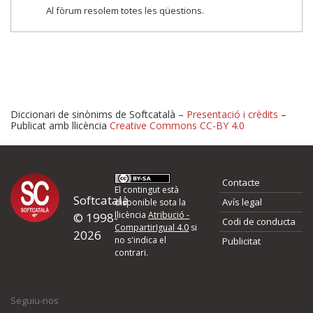
Al fòrum resolem totes les qüestions.
Diccionari de sinònims de Softcatalà –
Presentació i crèdits
–
Publicat amb llicència
Creative Commons CC-BY 4.0
Proposeu-nos millores o 
Contacte
d'errors
El contingut està
Softcatalà
Avís legal
disponible sota la
llicència
Atribució -
© 1998-
Codi de conducta
Si heu trobat un error o voleu proposar alguna millora, ompliu els ca
CompartirIgual 4.0
si
2026
quina és la millora que proposeu o l'error del qual voleu informar-no
no s'indica el
Publicitat
contrari.
El vostre nom *
Seguiu-nos