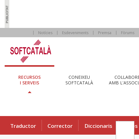
Notícies
Esdeveniments
Premsa
Fòrums
RECURSOS
CONEIXEU
COL·LABOR
I SERVEIS
SOFTCATALÀ
AMB L'ASSOCI
Traductor
Corrector
Diccionaris
Eines