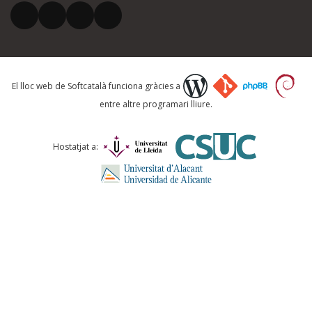
El vostre correu electrònic *
Què proposeu?
El lloc web de Softcatalà funciona gràcies a
entre altre programari lliure.
Comentari *
Hostatjat a:
ENVIA