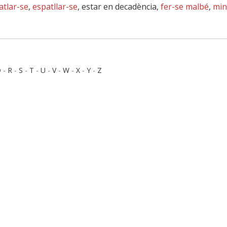
atlar-se
,
espatllar-se
, estar en decadència,
fer-se malbé
,
min
Q
-
R
-
S
-
T
-
U
-
V
-
W
-
X
-
Y
-
Z