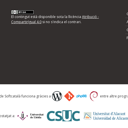
nformeu d'errors
El contingut està disponible sota la llicència
Atribució -
CompartirIgual 4.0
si no s'indica el contrari.
mps següents i descriviu quina és la millora que
 de Softcatalà funciona gràcies a
entre altre progra
statjat a: