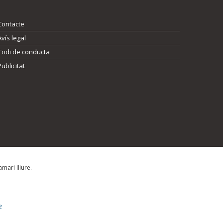
Contacte
Avís legal
Codi de conducta
Publicitat
mari lliure.