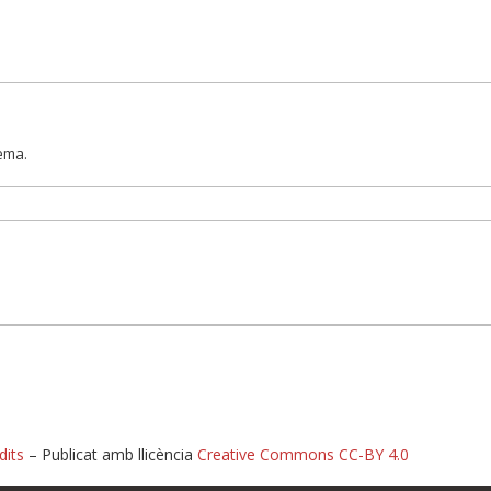
lema.
dits
– Publicat amb llicència
Creative Commons CC-BY 4.0