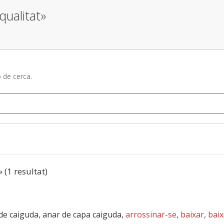
qualitat»
ó de cerca.
» (1 resultat)
 de caiguda, anar de capa caiguda,
arrossinar-se
,
baixar
,
baix