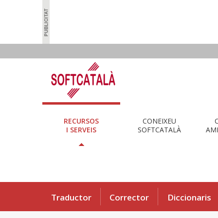
RECURSOS
CONEIXEU
I SERVEIS
SOFTCATALÀ
AMB
Traductor
Corrector
Diccionaris