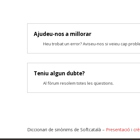
Ajudeu-nos a millorar
Heu trobat un error? Aviseu-nos si veieu cap prob
Teniu algun dubte?
Al fòrum resolem totes les qüestions.
Diccionari de sinònims de Softcatalà –
Presentació i crè