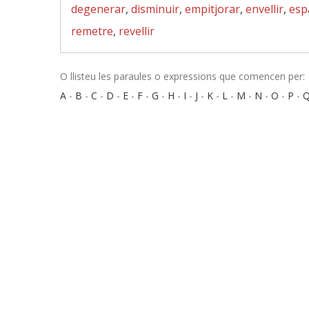
degenerar
,
disminuir
,
empitjorar
,
envellir
,
esp
remetre
,
revellir
O llisteu les paraules o expressions que comencen per:
A
-
B
-
C
-
D
-
E
-
F
-
G
-
H
-
I
-
J
-
K
-
L
-
M
-
N
-
O
-
P
-