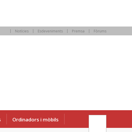
Notícies
Esdeveniments
Premsa
Fòrums
s
Ordinadors i mòbils