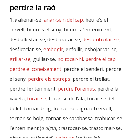
perdre la raó
1.
v
alienar-se,
anar-se’n del cap
, beure’s el
cervell, beure’s el seny, beure’s l’enteniment,
desballestar-se, desbaratar-se,
descontrolar-se
,
desficaciar-se,
embogir
, enfollir, esbojarrar-se,
grillar-se
, guillar-se,
no tocar-hi
,
perdre el cap
,
perdre el coneixement
, perdre el senderi, perdre
el seny,
perdre els estreps
, perdre el trellat,
perdre l’enteniment,
perdre l’oremus
, perdre la
xaveta,
tocar-se
, tocar-se de l’ala, tocar-se del
bolet, tornar boig, tornar-se aigua el cervell,
tornar-se boig, tornar-se carabassa, trabucar-se
l’enteniment (
a algú
), trastocar-se, trastornar-se,