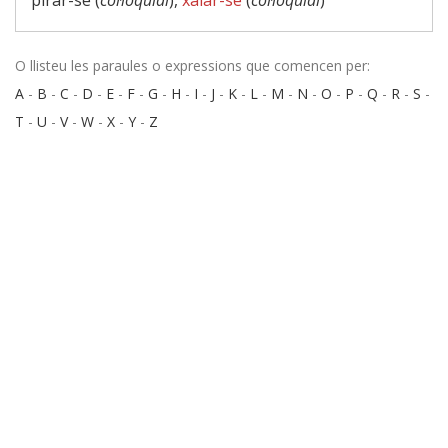
pirar-se (
col·loquial
),
xalar-se
(
col·loquial
)
O llisteu les paraules o expressions que comencen per:
A
-
B
-
C
-
D
-
E
-
F
-
G
-
H
-
I
-
J
-
K
-
L
-
M
-
N
-
O
-
P
-
Q
-
R
-
S
-
T
-
U
-
V
-
W
-
X
-
Y
-
Z