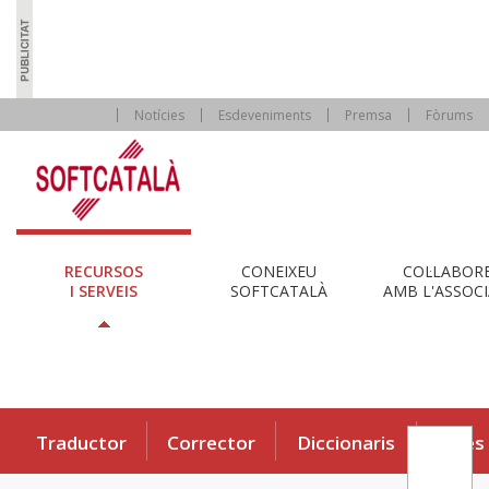
Notícies
Esdeveniments
Premsa
Fòrums
RECURSOS
CONEIXEU
COL·LABOR
I SERVEIS
SOFTCATALÀ
AMB L'ASSOCI
Traductor
Corrector
Diccionaris
Eines