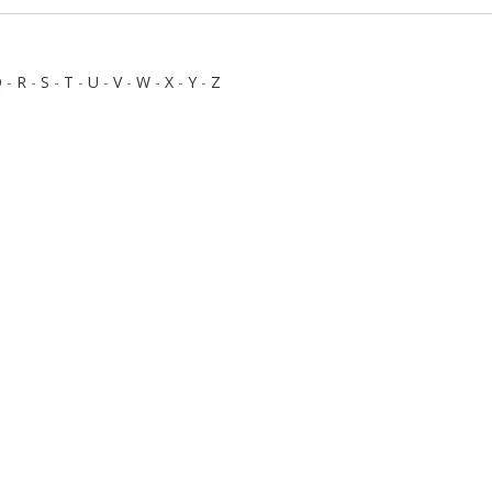
Q
-
R
-
S
-
T
-
U
-
V
-
W
-
X
-
Y
-
Z