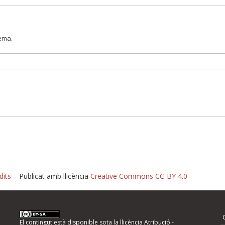
lema.
dits
– Publicat amb llicència
Creative Commons CC-BY 4.0
nformeu d'errors
El contingut està disponible sota la llicència
Atribució -