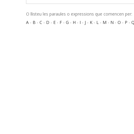
O llisteu les paraules o expressions que comencen per:
A
-
B
-
C
-
D
-
E
-
F
-
G
-
H
-
I
-
J
-
K
-
L
-
M
-
N
-
O
-
P
-