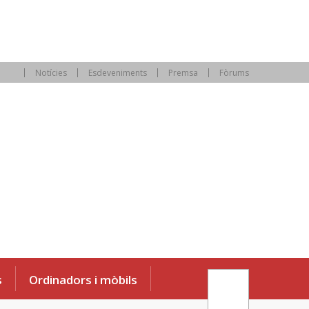
Notícies
Esdeveniments
Premsa
Fòrums
s
Ordinadors i mòbils