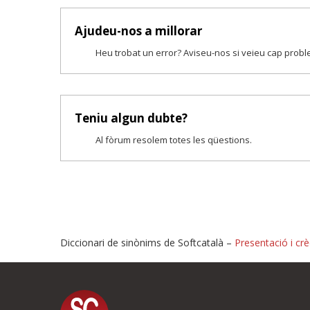
Ajudeu-nos a millorar
Heu trobat un error? Aviseu-nos si veieu cap prob
Teniu algun dubte?
Al fòrum resolem totes les qüestions.
Diccionari de sinònims de Softcatalà –
Presentació i crè
Proposeu-nos millores o i