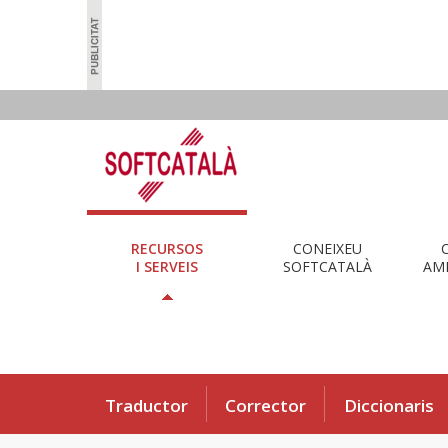
RECURSOS
CONEIXEU
I SERVEIS
SOFTCATALÀ
AMB
Traductor
Corrector
Diccionaris