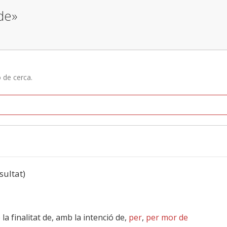
 de»
ó de cerca.
esultat)
b la finalitat de, amb la intenció de,
per
,
per mor de