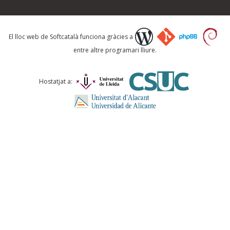
Què proposeu?
El lloc web de Softcatalà funciona gràcies a
entre altre programari lliure.
Comentari *
Hostatjat a:
ENVIA