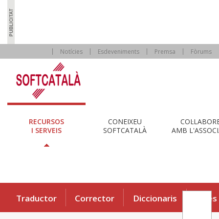
Notícies
Esdeveniments
Premsa
Fòrums
RECURSOS
CONEIXEU
COL·LABOR
I SERVEIS
SOFTCATALÀ
AMB L'ASSOCI
Traductor
Corrector
Diccionaris
Eines