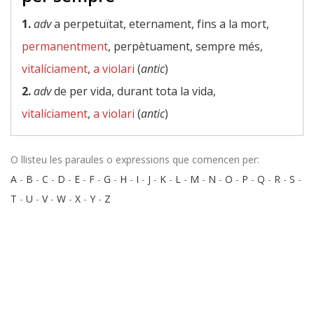
1.
adv
a perpetuïtat, eternament, fins a la mort,
permanentment
, perpètuament, sempre més,
vitalíciament
,
a violari
(
antic
)
2.
adv
de per vida, durant tota la vida,
vitalíciament
,
a violari
(
antic
)
O llisteu les paraules o expressions que comencen per:
A
-
B
-
C
-
D
-
E
-
F
-
G
-
H
-
I
-
J
-
K
-
L
-
M
-
N
-
O
-
P
-
Q
-
R
-
S
-
T
-
U
-
V
-
W
-
X
-
Y
-
Z