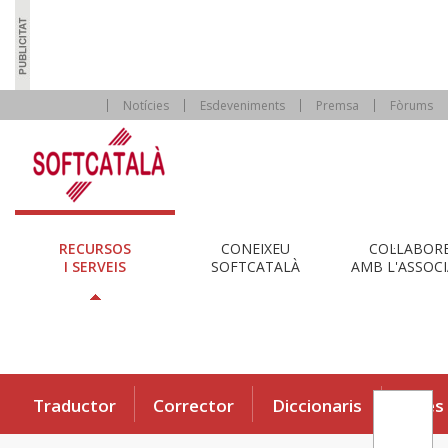
Notícies
Esdeveniments
Premsa
Fòrums
RECURSOS
CONEIXEU
COL·LABOR
I SERVEIS
SOFTCATALÀ
AMB L'ASSOCI
Traductor
Corrector
Diccionaris
Eines