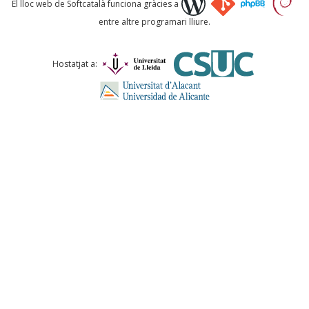
El lloc web de Softcatalà funciona gràcies a
entre altre programari lliure.
Comentari *
Hostatjat a:
ENVIA