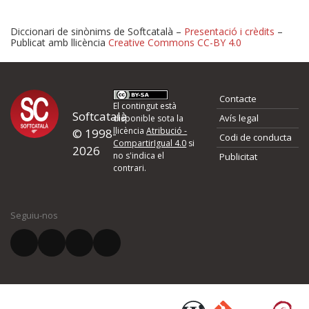
Diccionari de sinònims de Softcatalà –
Presentació i crèdits
–
Publicat amb llicència
Creative Commons CC-BY 4.0
Proposeu-nos millores o 
Contacte
d'errors
El contingut està
Softcatalà
Avís legal
disponible sota la
llicència
Atribució -
© 1998-
Codi de conducta
Si heu trobat un error o voleu proposar alguna millora, ompliu els ca
CompartirIgual 4.0
si
2026
quina és la millora que proposeu o l'error del qual voleu informar-no
no s'indica el
Publicitat
contrari.
El vostre nom *
Seguiu-nos
El vostre correu electrònic *
Què proposeu?