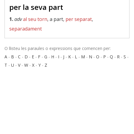
per la seva part
1.
adv
al seu torn
, a part,
per separat
,
separadament
O llisteu les paraules o expressions que comencen per:
A
-
B
-
C
-
D
-
E
-
F
-
G
-
H
-
I
-
J
-
K
-
L
-
M
-
N
-
O
-
P
-
Q
-
R
-
S
-
T
-
U
-
V
-
W
-
X
-
Y
-
Z