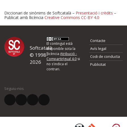
Diccionari de sinònims de Softcatalà –
Presentació i crèdits
–
Publicat amb llicència
Creative Commons CC-BY 4.0
Proposeu-nos millores o 
Contacte
d'errors
El contingut està
Softcatalà
Avís legal
disponible sota la
llicència
Atribució -
© 1998-
Codi de conducta
Si heu trobat un error o voleu proposar alguna millora, ompliu els ca
CompartirIgual 4.0
si
2026
quina és la millora que proposeu o l'error del qual voleu informar-no
no s'indica el
Publicitat
contrari.
El vostre nom *
Seguiu-nos
El vostre correu electrònic *
Què proposeu?