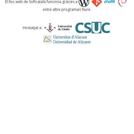
El lloc web de Softcatalà funciona gràcies a
entre altre programari lliure.
Comentari *
Hostatjat a:
ENVIA