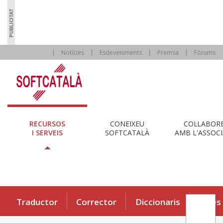
Notícies
Esdeveniments
Premsa
Fòrums
RECURSOS
CONEIXEU
COL·LABOR
I SERVEIS
SOFTCATALÀ
AMB L'ASSOCI
Traductor
Corrector
Diccionaris
Eines