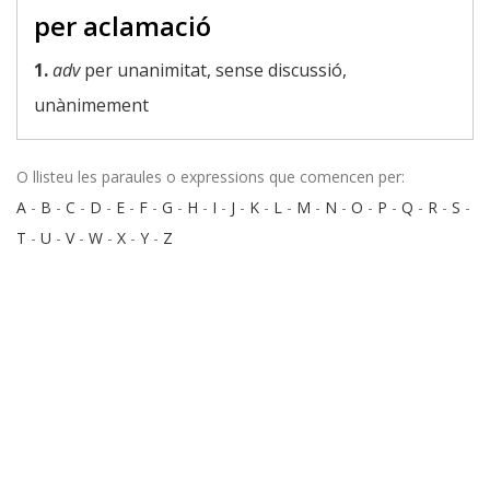
per aclamació
1.
adv
per unanimitat, sense discussió,
unànimement
O llisteu les paraules o expressions que comencen per:
A
-
B
-
C
-
D
-
E
-
F
-
G
-
H
-
I
-
J
-
K
-
L
-
M
-
N
-
O
-
P
-
Q
-
R
-
S
-
T
-
U
-
V
-
W
-
X
-
Y
-
Z