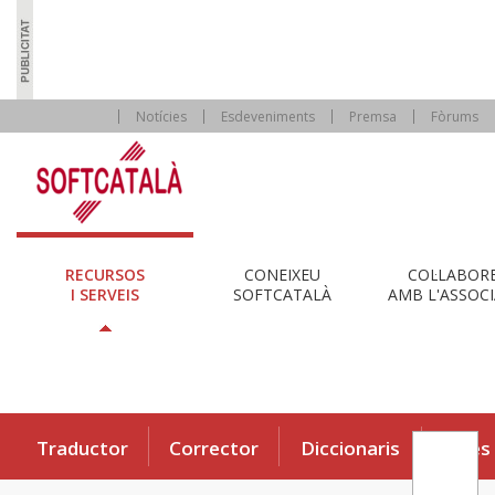
Notícies
Esdeveniments
Premsa
Fòrums
RECURSOS
CONEIXEU
COL·LABOR
I SERVEIS
SOFTCATALÀ
AMB L'ASSOCI
Traductor
Corrector
Diccionaris
Eines