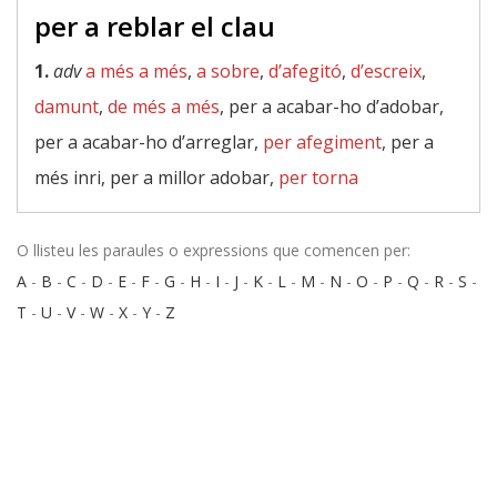
per a reblar el clau
1.
adv
a més a més
,
a sobre
,
d’afegitó
,
d’escreix
,
damunt
,
de més a més
, per a acabar-ho d’adobar,
per a acabar-ho d’arreglar,
per afegiment
, per a
més inri, per a millor adobar,
per torna
O llisteu les paraules o expressions que comencen per:
A
-
B
-
C
-
D
-
E
-
F
-
G
-
H
-
I
-
J
-
K
-
L
-
M
-
N
-
O
-
P
-
Q
-
R
-
S
-
T
-
U
-
V
-
W
-
X
-
Y
-
Z