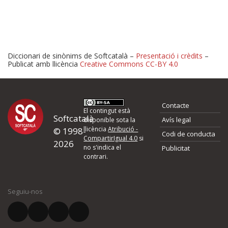
Diccionari de sinònims de Softcatalà –
Presentació i crèdits
–
Publicat amb llicència
Creative Commons CC-BY 4.0
Proposeu-nos millores o 
Contacte
d'errors
El contingut està
Softcatalà
Avís legal
disponible sota la
llicència
Atribució -
© 1998-
Codi de conducta
Si heu trobat un error o voleu proposar alguna millora, ompliu els ca
CompartirIgual 4.0
si
2026
quina és la millora que proposeu o l'error del qual voleu informar-no
no s'indica el
Publicitat
contrari.
El vostre nom *
Seguiu-nos
El vostre correu electrònic *