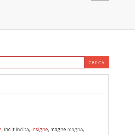
CERCA
e
, ínclit
ínclita
,
insigne
, magne
magna
,