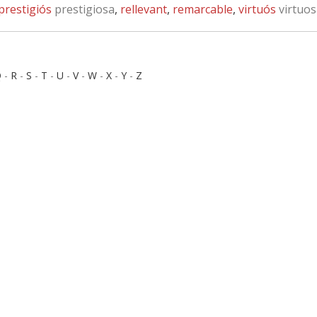
prestigiós
prestigiosa
,
rellevant
,
remarcable
,
virtuós
virtuos
Q
-
R
-
S
-
T
-
U
-
V
-
W
-
X
-
Y
-
Z