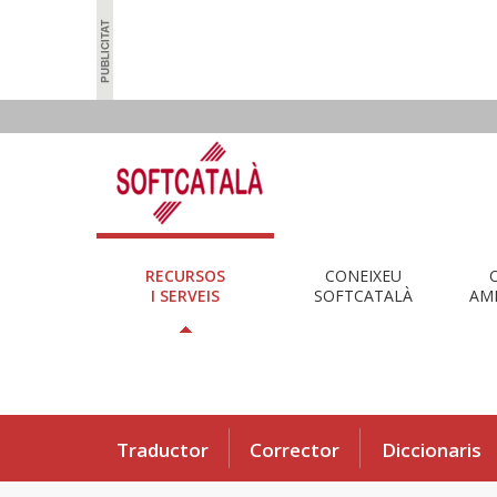
RECURSOS
CONEIXEU
I SERVEIS
SOFTCATALÀ
AMB
Traductor
Corrector
Diccionaris