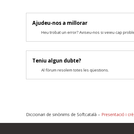
Ajudeu-nos a millorar
Heu trobat un error? Aviseu-nos si veieu cap prob
Teniu algun dubte?
Al fòrum resolem totes les qüestions.
Diccionari de sinònims de Softcatalà –
Presentació i crè