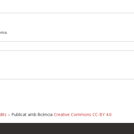
lema.
dits
– Publicat amb llicència
Creative Commons CC-BY 4.0