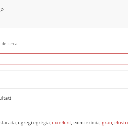
t»
ó de cerca.
ultat)
stacada
, egregi
egrègia
,
excel·lent
, eximi
exímia
,
gran
,
il·lustr