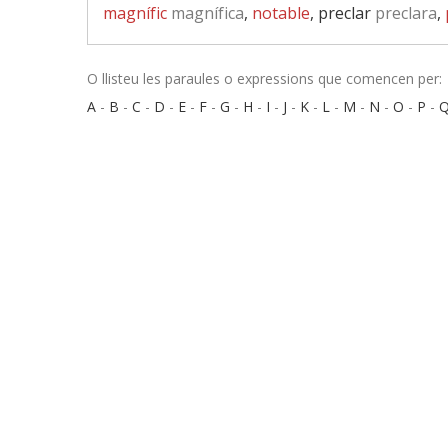
magnífic
magnífica
,
notable
, preclar
preclara
,
O llisteu les paraules o expressions que comencen per:
A
-
B
-
C
-
D
-
E
-
F
-
G
-
H
-
I
-
J
-
K
-
L
-
M
-
N
-
O
-
P
-