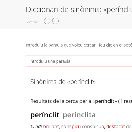
Diccionari de sinònims: «períncli
Compartiu
Introduïu la paraula que voleu cercar i feu clic en el bot
Sinònims de «perínclit»
Resultats de la cerca per a «
perínclit
» (1 res
perínclit
perínclita
1.
adj
brillant
,
conspicu
conspícua
,
destacat
de