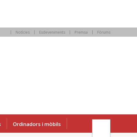
Notícies
Esdeveniments
Premsa
Fòrums
s
Ordinadors i mòbils