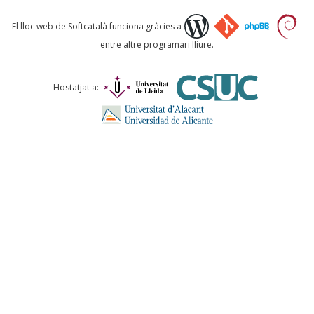
Què proposeu?
El lloc web de Softcatalà funciona gràcies a
entre altre programari lliure.
Comentari *
Hostatjat a:
ENVIA