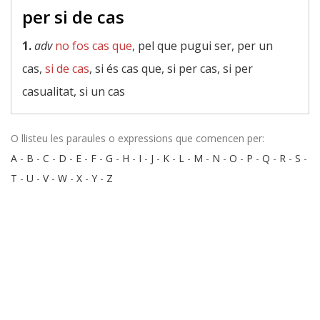
per si de cas
1.
adv
no fos cas que
, pel que pugui ser, per un
cas,
si de cas
, si és cas que, si per cas, si per
casualitat, si un cas
O llisteu les paraules o expressions que comencen per:
A
-
B
-
C
-
D
-
E
-
F
-
G
-
H
-
I
-
J
-
K
-
L
-
M
-
N
-
O
-
P
-
Q
-
R
-
S
-
T
-
U
-
V
-
W
-
X
-
Y
-
Z