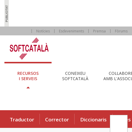
Notícies
Esdeveniments
Premsa
Fòrums
RECURSOS
CONEIXEU
COL·LABOR
I SERVEIS
SOFTCATALÀ
AMB L'ASSOCI
Traductor
Corrector
Diccionaris
Eines