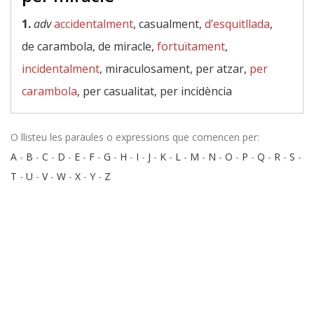
1.
adv
accidentalment
, casualment,
d’esquitllada
,
de carambola, de miracle,
fortuïtament
,
incidentalment
, miraculosament, per atzar,
per
carambola
, per casualitat, per incidència
O llisteu les paraules o expressions que comencen per:
A
-
B
-
C
-
D
-
E
-
F
-
G
-
H
-
I
-
J
-
K
-
L
-
M
-
N
-
O
-
P
-
Q
-
R
-
S
-
T
-
U
-
V
-
W
-
X
-
Y
-
Z