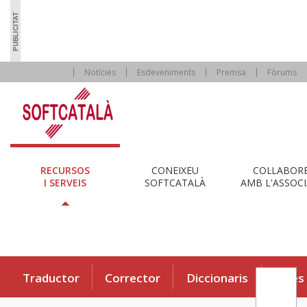
Notícies
Esdeveniments
Premsa
Fòrums
RECURSOS
CONEIXEU
COL·LABOR
I SERVEIS
SOFTCATALÀ
AMB L'ASSOCI
Traductor
Corrector
Diccionaris
Eines