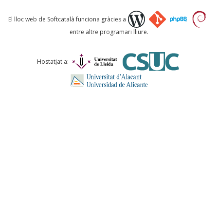
Què proposeu?
El lloc web de Softcatalà funciona gràcies a
entre altre programari lliure.
Comentari *
Hostatjat a:
ENVIA