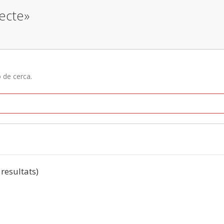
fecte»
ó de cerca.
 resultats)