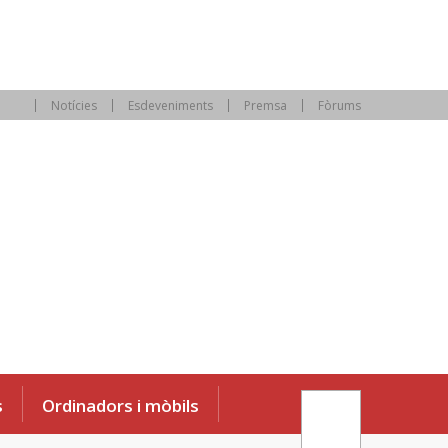
Notícies
Esdeveniments
Premsa
Fòrums
s
Ordinadors i mòbils