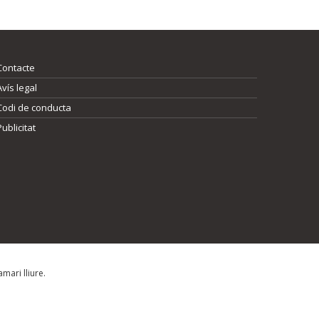
Contacte
Avís legal
Codi de conducta
Publicitat
mari lliure.