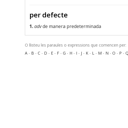
per defecte
1.
adv
de manera predeterminada
O llisteu les paraules o expressions que comencen per:
A
-
B
-
C
-
D
-
E
-
F
-
G
-
H
-
I
-
J
-
K
-
L
-
M
-
N
-
O
-
P
-