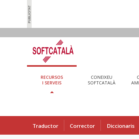
RECURSOS
CONEIXEU
I SERVEIS
SOFTCATALÀ
AMB
Traductor
Corrector
Diccionaris