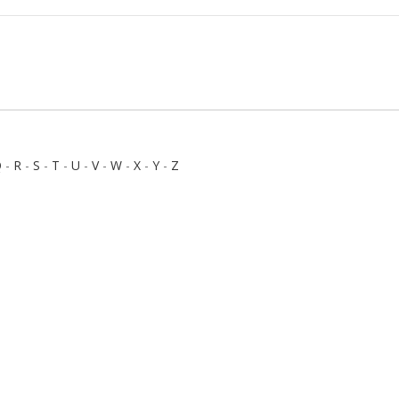
Q
-
R
-
S
-
T
-
U
-
V
-
W
-
X
-
Y
-
Z