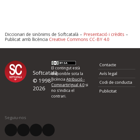
Diccionari de sinònims de Softcatalà –
Presentació i crèdits
–
Publicat amb llicència
Creative Commons CC-BY 4.0
Proposeu-nos millores o 
Contacte
d'errors
El contingut està
Softcatalà
Avís legal
disponible sota la
llicència
Atribució -
© 1998-
Codi de conducta
Si heu trobat un error o voleu proposar alguna millora, ompliu els ca
CompartirIgual 4.0
si
2026
quina és la millora que proposeu o l'error del qual voleu informar-no
no s'indica el
Publicitat
contrari.
El vostre nom *
Seguiu-nos
El vostre correu electrònic *