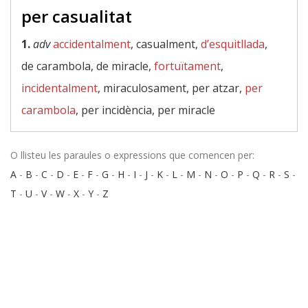
per casualitat
1.
adv
accidentalment
, casualment,
d’esquitllada
,
de carambola, de miracle,
fortuïtament
,
incidentalment
, miraculosament, per atzar,
per
carambola
, per incidència, per miracle
O llisteu les paraules o expressions que comencen per:
A
-
B
-
C
-
D
-
E
-
F
-
G
-
H
-
I
-
J
-
K
-
L
-
M
-
N
-
O
-
P
-
Q
-
R
-
S
-
T
-
U
-
V
-
W
-
X
-
Y
-
Z