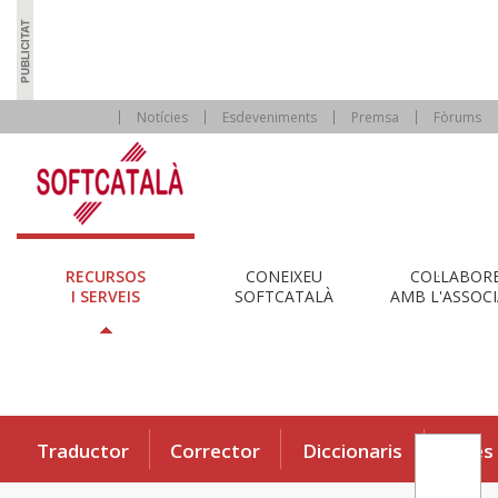
Notícies
Esdeveniments
Premsa
Fòrums
RECURSOS
CONEIXEU
COL·LABOR
I SERVEIS
SOFTCATALÀ
AMB L'ASSOCI
Traductor
Corrector
Diccionaris
Eines