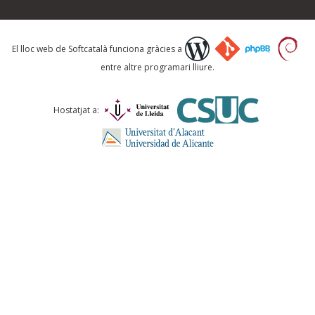
Què proposeu?
El lloc web de Softcatalà funciona gràcies a
entre altre programari lliure.
Comentari *
Hostatjat a:
ENVIA