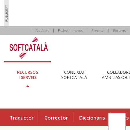
Notícies
Esdeveniments
Premsa
Fòrums
RECURSOS
CONEIXEU
COL·LABOR
I SERVEIS
SOFTCATALÀ
AMB L'ASSOCI
Traductor
Corrector
Diccionaris
Eines