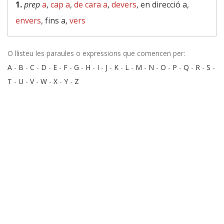
1.
prep
a
,
cap a
,
de cara a
,
devers
, en direcció a,
envers
, fins a,
vers
O llisteu les paraules o expressions que comencen per:
A
-
B
-
C
-
D
-
E
-
F
-
G
-
H
-
I
-
J
-
K
-
L
-
M
-
N
-
O
-
P
-
Q
-
R
-
S
-
T
-
U
-
V
-
W
-
X
-
Y
-
Z