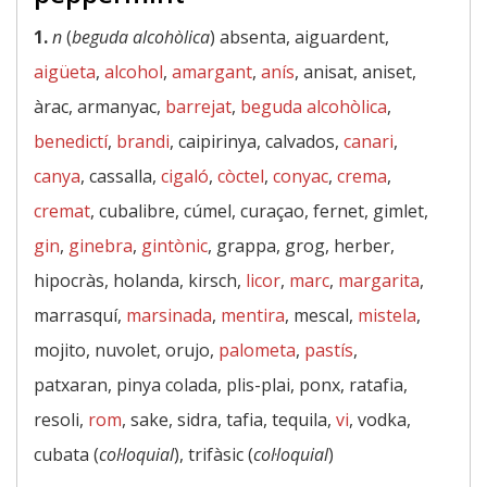
1.
n
(
beguda alcohòlica
) absenta, aiguardent,
aigüeta
,
alcohol
,
amargant
,
anís
, anisat, aniset,
àrac, armanyac,
barrejat
,
beguda alcohòlica
,
benedictí
,
brandi
, caipirinya, calvados,
canari
,
canya
, cassalla,
cigaló
,
còctel
,
conyac
,
crema
,
cremat
, cubalibre, cúmel, curaçao, fernet, gimlet,
gin
,
ginebra
,
gintònic
, grappa, grog, herber,
hipocràs, holanda, kirsch,
licor
,
marc
,
margarita
,
marrasquí,
marsinada
,
mentira
, mescal,
mistela
,
mojito, nuvolet, orujo,
palometa
,
pastís
,
patxaran, pinya colada, plis-plai, ponx, ratafia,
resoli,
rom
, sake, sidra, tafia, tequila,
vi
, vodka,
cubata (
col·loquial
), trifàsic (
col·loquial
)