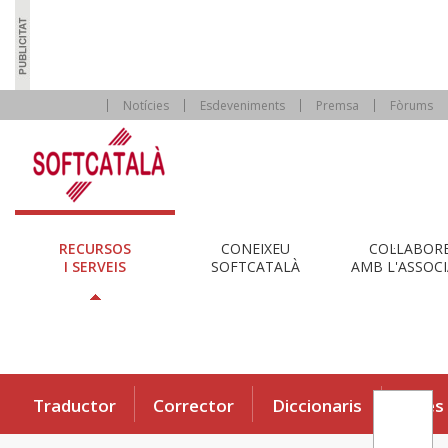
Notícies
Esdeveniments
Premsa
Fòrums
RECURSOS
CONEIXEU
COL·LABOR
I SERVEIS
SOFTCATALÀ
AMB L'ASSOCI
Traductor
Corrector
Diccionaris
Eines