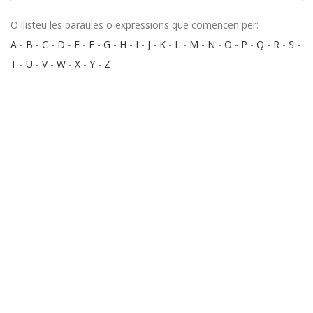
O llisteu les paraules o expressions que comencen per:
A
-
B
-
C
-
D
-
E
-
F
-
G
-
H
-
I
-
J
-
K
-
L
-
M
-
N
-
O
-
P
-
Q
-
R
-
S
-
T
-
U
-
V
-
W
-
X
-
Y
-
Z