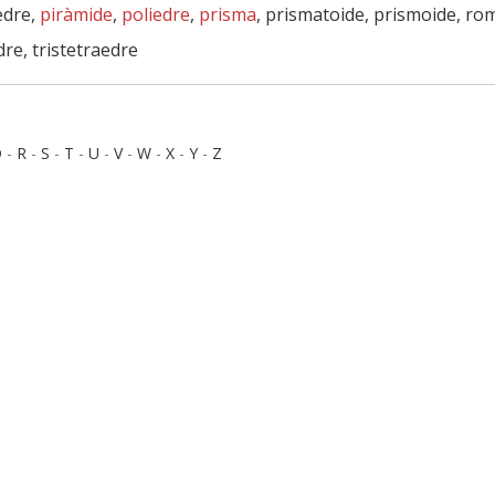
edre,
piràmide
,
poliedre
,
prisma
, prismatoide, prismoide, ro
dre, tristetraedre
Q
-
R
-
S
-
T
-
U
-
V
-
W
-
X
-
Y
-
Z