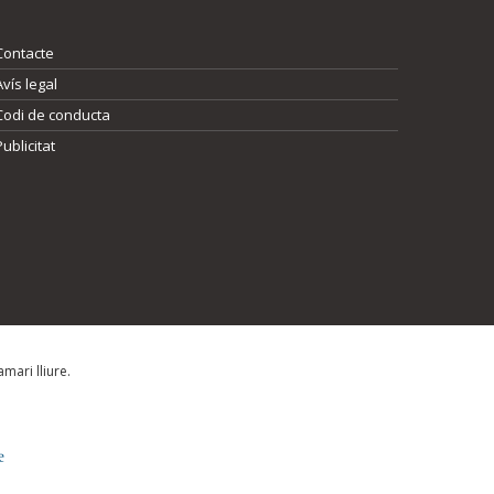
Contacte
Avís legal
Codi de conducta
Publicitat
mari lliure.