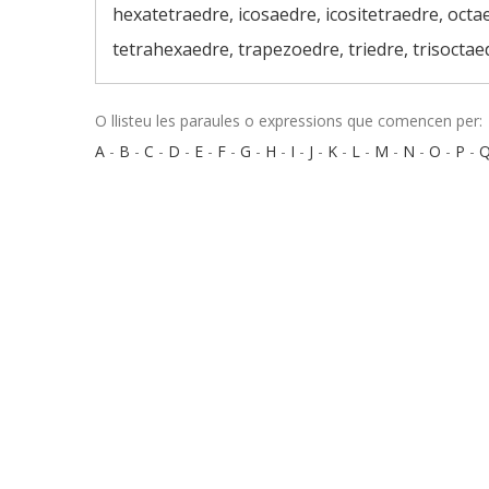
hexatetraedre, icosaedre, icositetraedre, octa
tetrahexaedre, trapezoedre, triedre, trisoctae
O llisteu les paraules o expressions que comencen per:
A
-
B
-
C
-
D
-
E
-
F
-
G
-
H
-
I
-
J
-
K
-
L
-
M
-
N
-
O
-
P
-