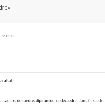
dre»
ó de cerca.
resultat)
decaedre, deltoedre, dipiràmide, dodecaedre, dom, flexaedr