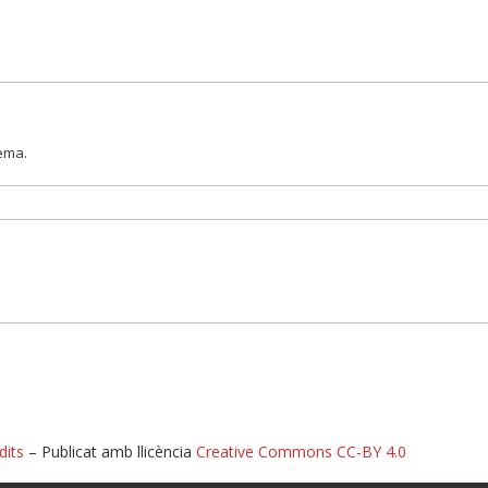
lema.
dits
– Publicat amb llicència
Creative Commons CC-BY 4.0