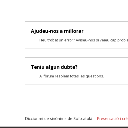
Ajudeu-nos a millorar
Heu trobat un error? Aviseu-nos si veieu cap prob
Teniu algun dubte?
Al fòrum resolem totes les qüestions.
Diccionari de sinònims de Softcatalà –
Presentació i crè