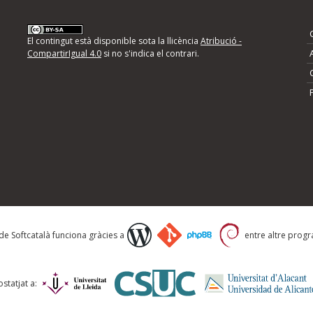
nformeu d'errors
El contingut està disponible sota la llicència
Atribució -
CompartirIgual 4.0
si no s'indica el contrari.
mps següents i descriviu quina és la millora que
 de Softcatalà funciona gràcies a
entre altre progra
statjat a: