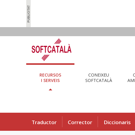
RECURSOS
CONEIXEU
I SERVEIS
SOFTCATALÀ
AMB
Traductor
Corrector
Diccionaris