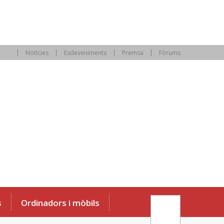
Notícies
Esdeveniments
Premsa
Fòrums
s
Ordinadors i mòbils