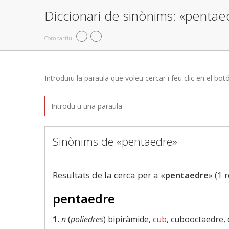
Diccionari de sinònims: «pentae
Compartiu
Introduïu la paraula que voleu cercar i feu clic en el bot
Sinònims de «pentaedre»
Resultats de la cerca per a «
pentaedre
» (1 
pentaedre
1.
n
(
poliedres
) bipiràmide,
cub
, cubooctaedre, 