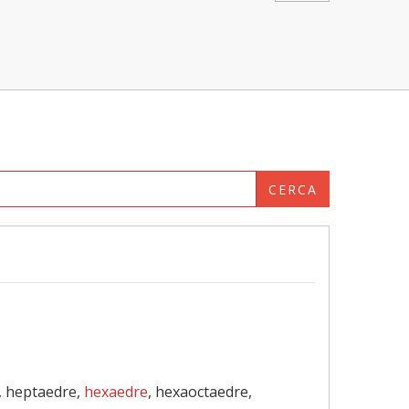
CERCA
e, heptaedre,
hexaedre
, hexaoctaedre,