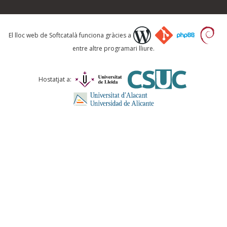
Què proposeu?
El lloc web de Softcatalà funciona gràcies a
entre altre programari lliure.
Comentari *
Hostatjat a:
ENVIA