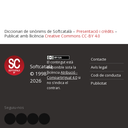
Diccionari de sinònims de Softcatalà –
Presentació i crèdits
–
Publicat amb llicència
Creative Commons CC-BY 4.0
Proposeu-nos millores o 
Contacte
d'errors
El contingut està
Softcatalà
Avís legal
disponible sota la
llicència
Atribució -
© 1998-
Codi de conducta
Si heu trobat un error o voleu proposar alguna millora, ompliu els ca
CompartirIgual 4.0
si
2026
quina és la millora que proposeu o l'error del qual voleu informar-no
no s'indica el
Publicitat
contrari.
El vostre nom *
Seguiu-nos
El vostre correu electrònic *