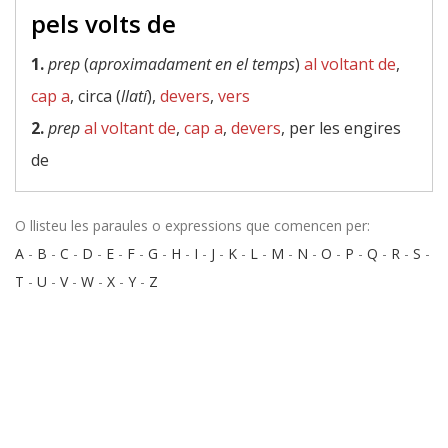
pels volts de
1.
prep
(
aproximadament en el temps
)
al voltant de
,
cap a
, circa (
llatí
),
devers
,
vers
2.
prep
al voltant de
,
cap a
,
devers
, per les engires
de
O llisteu les paraules o expressions que comencen per:
A
-
B
-
C
-
D
-
E
-
F
-
G
-
H
-
I
-
J
-
K
-
L
-
M
-
N
-
O
-
P
-
Q
-
R
-
S
-
T
-
U
-
V
-
W
-
X
-
Y
-
Z