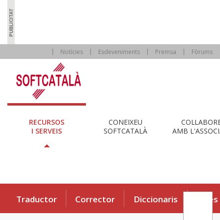
Notícies
Esdeveniments
Premsa
Fòrums
RECURSOS
CONEIXEU
COL·LABOR
I SERVEIS
SOFTCATALÀ
AMB L'ASSOCI
Traductor
Corrector
Diccionaris
Eines