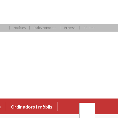
Notícies
Esdeveniments
Premsa
Fòrums
s
Ordinadors i mòbils