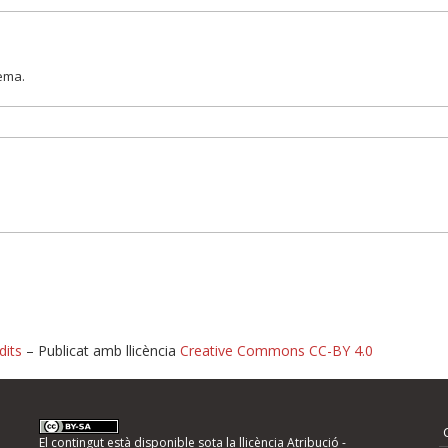
lema.
dits
– Publicat amb llicència
Creative Commons CC-BY 4.0
nformeu d'errors
El contingut està disponible sota la llicència
Atribució -