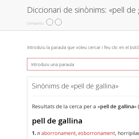
Diccionari de sinònims: «pell de 
Compartiu
Introduïu la paraula que voleu cercar i feu clic en el bot
Sinònims de «pell de gallina»
Resultats de la cerca per a «
pell de gallina
» 
pell de gallina
1.
n
aborronament
,
esborronament
, horripil