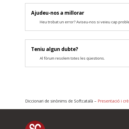
Ajudeu-nos a millorar
Heu trobat un error? Aviseu-nos si veieu cap prob
Teniu algun dubte?
Al fòrum resolem totes les qüestions.
Diccionari de sinònims de Softcatalà –
Presentació i crè
Proposeu-nos millores o i