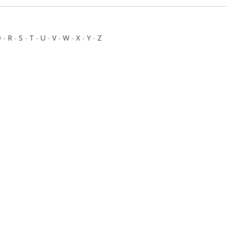
Q
-
R
-
S
-
T
-
U
-
V
-
W
-
X
-
Y
-
Z