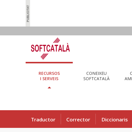
RECURSOS
CONEIXEU
I SERVEIS
SOFTCATALÀ
AMB
Traductor
Corrector
Diccionaris