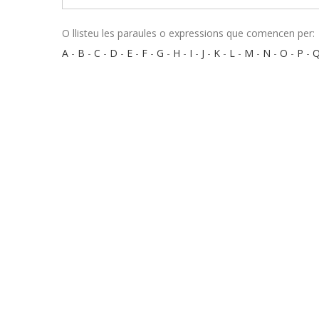
O llisteu les paraules o expressions que comencen per:
A
-
B
-
C
-
D
-
E
-
F
-
G
-
H
-
I
-
J
-
K
-
L
-
M
-
N
-
O
-
P
-