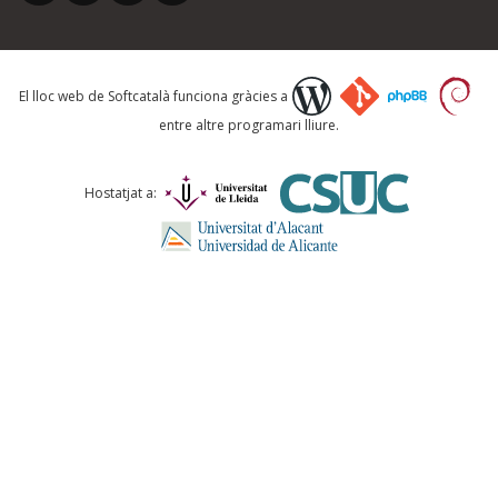
Què proposeu?
El lloc web de Softcatalà funciona gràcies a
entre altre programari lliure.
Comentari *
Hostatjat a:
ENVIA