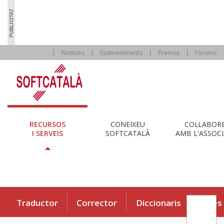
Notícies
Esdeveniments
Premsa
Fòrums
RECURSOS
CONEIXEU
COL·LABOR
I SERVEIS
SOFTCATALÀ
AMB L'ASSOCI
Traductor
Corrector
Diccionaris
Eines