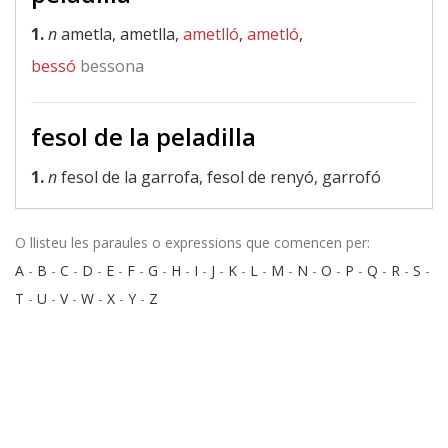
1.
n
ametla, ametlla,
ametlló
,
ametló
,
bessó
bessona
fesol de la peladilla
1.
n
fesol de la garrofa, fesol de renyó, garrofó
O llisteu les paraules o expressions que comencen per:
A
-
B
-
C
-
D
-
E
-
F
-
G
-
H
-
I
-
J
-
K
-
L
-
M
-
N
-
O
-
P
-
Q
-
R
-
S
-
T
-
U
-
V
-
W
-
X
-
Y
-
Z