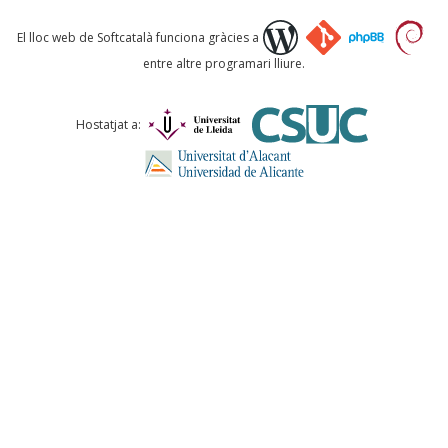
Què proposeu?
El lloc web de Softcatalà funciona gràcies a
entre altre programari lliure.
Comentari *
Hostatjat a:
ENVIA