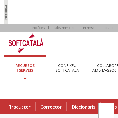
Notícies
Esdeveniments
Premsa
Fòrums
RECURSOS
CONEIXEU
COL·LABOR
I SERVEIS
SOFTCATALÀ
AMB L'ASSOCI
Traductor
Corrector
Diccionaris
Eines