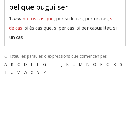
pel que pugui ser
1.
adv
no fos cas que
, per si de cas, per un cas,
si
de cas
, si és cas que, si per cas, si per casualitat, si
un cas
O llisteu les paraules o expressions que comencen per:
A
-
B
-
C
-
D
-
E
-
F
-
G
-
H
-
I
-
J
-
K
-
L
-
M
-
N
-
O
-
P
-
Q
-
R
-
S
-
T
-
U
-
V
-
W
-
X
-
Y
-
Z