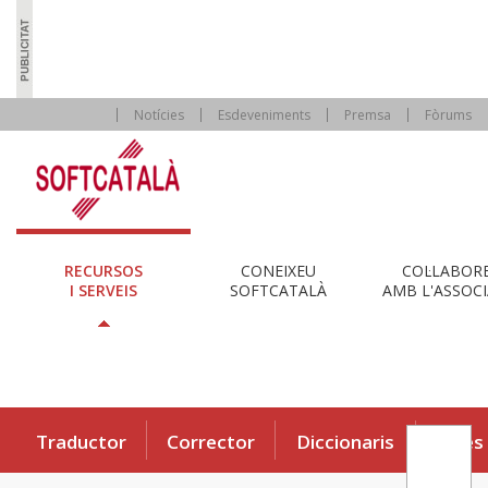
Notícies
Esdeveniments
Premsa
Fòrums
RECURSOS
CONEIXEU
COL·LABOR
I SERVEIS
SOFTCATALÀ
AMB L'ASSOCI
Traductor
Corrector
Diccionaris
Eines