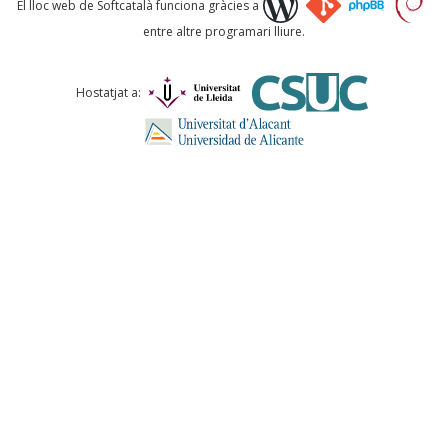
El lloc web de Softcatalà funciona gràcies a
entre altre programari lliure.
Comentari *
Hostatjat a:
ENVIA