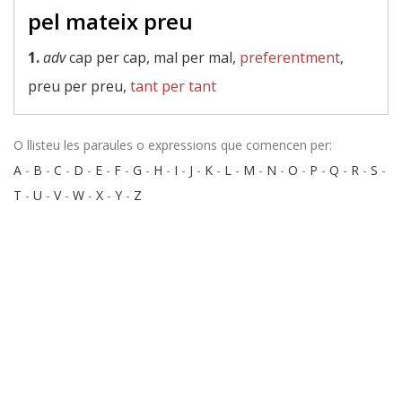
pel mateix preu
1.
adv
cap per cap, mal per mal,
preferentment
,
preu per preu,
tant per tant
O llisteu les paraules o expressions que comencen per:
A
-
B
-
C
-
D
-
E
-
F
-
G
-
H
-
I
-
J
-
K
-
L
-
M
-
N
-
O
-
P
-
Q
-
R
-
S
-
T
-
U
-
V
-
W
-
X
-
Y
-
Z