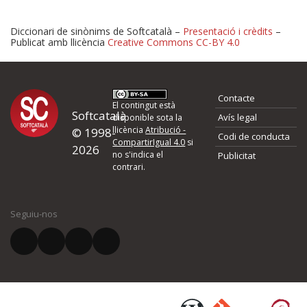
Diccionari de sinònims de Softcatalà –
Presentació i crèdits
–
Publicat amb llicència
Creative Commons CC-BY 4.0
Proposeu-nos millores o 
Contacte
d'errors
El contingut està
Softcatalà
Avís legal
disponible sota la
llicència
Atribució -
© 1998-
Codi de conducta
Si heu trobat un error o voleu proposar alguna millora, ompliu els ca
CompartirIgual 4.0
si
2026
quina és la millora que proposeu o l'error del qual voleu informar-no
no s'indica el
Publicitat
contrari.
El vostre nom *
Seguiu-nos
El vostre correu electrònic *
Què proposeu?