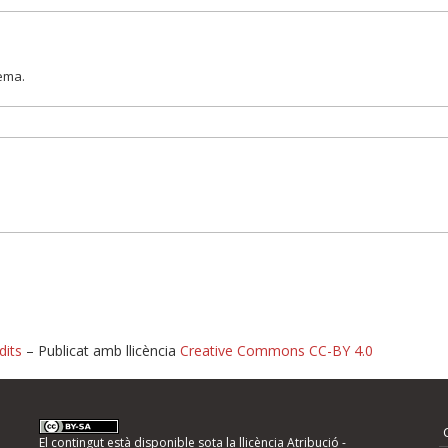
lema.
dits
– Publicat amb llicència
Creative Commons CC-BY 4.0
nformeu d'errors
El contingut està disponible sota la llicència
Atribució -