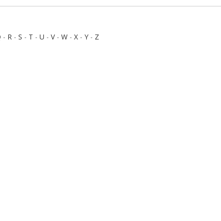
Q
-
R
-
S
-
T
-
U
-
V
-
W
-
X
-
Y
-
Z