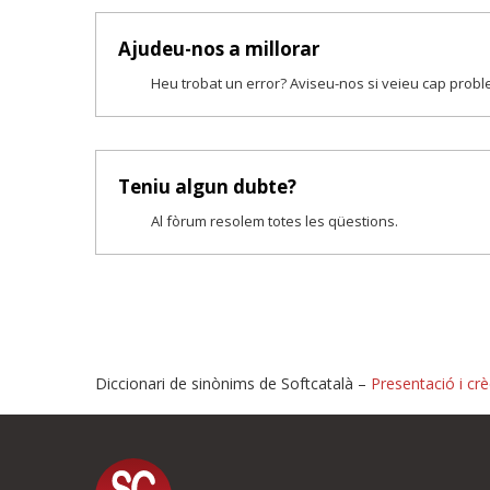
Ajudeu-nos a millorar
Heu trobat un error? Aviseu-nos si veieu cap prob
Teniu algun dubte?
Al fòrum resolem totes les qüestions.
Diccionari de sinònims de Softcatalà –
Presentació i crè
Proposeu-nos millores o i