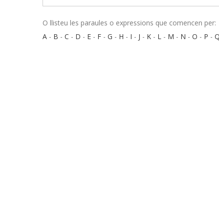
O llisteu les paraules o expressions que comencen per:
A
-
B
-
C
-
D
-
E
-
F
-
G
-
H
-
I
-
J
-
K
-
L
-
M
-
N
-
O
-
P
-