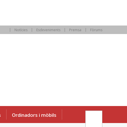
Notícies
Esdeveniments
Premsa
Fòrums
s
Ordinadors i mòbils