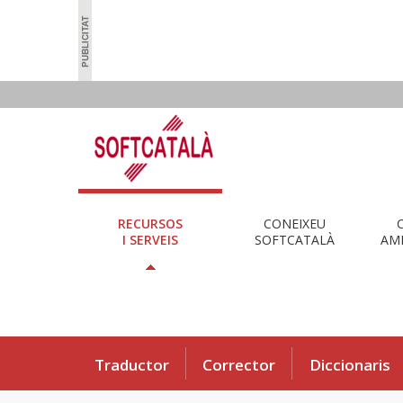
RECURSOS
CONEIXEU
I SERVEIS
SOFTCATALÀ
AMB
Traductor
Corrector
Diccionaris