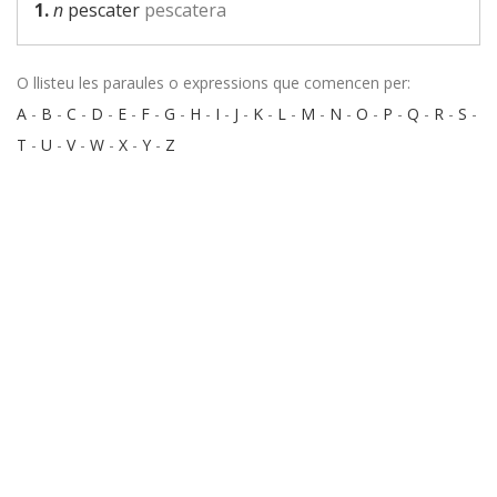
1.
n
pescater
pescatera
O llisteu les paraules o expressions que comencen per:
A
-
B
-
C
-
D
-
E
-
F
-
G
-
H
-
I
-
J
-
K
-
L
-
M
-
N
-
O
-
P
-
Q
-
R
-
S
-
T
-
U
-
V
-
W
-
X
-
Y
-
Z