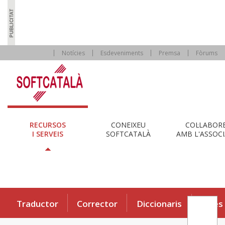
Notícies
Esdeveniments
Premsa
Fòrums
RECURSOS
CONEIXEU
COL·LABOR
I SERVEIS
SOFTCATALÀ
AMB L'ASSOCI
Traductor
Corrector
Diccionaris
Eines