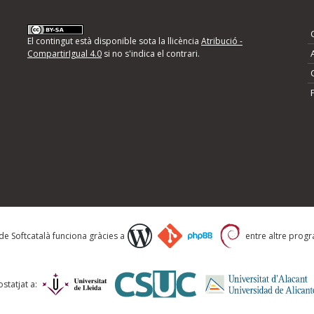
nformeu d'errors
El contingut està disponible sota la llicència
Atribució -
CompartirIgual 4.0
si no s'indica el contrari.
mps següents i descriviu quina és la millora que
 de Softcatalà funciona gràcies a
entre altre progra
statjat a: