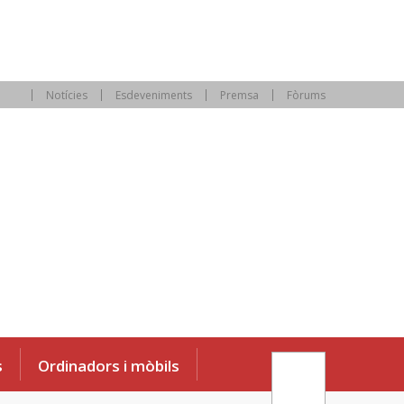
Notícies
Esdeveniments
Premsa
Fòrums
s
Ordinadors i mòbils