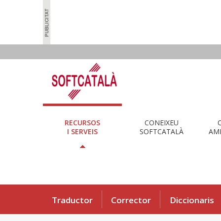
RECURSOS
CONEIXEU
I SERVEIS
SOFTCATALÀ
AMB
Traductor
Corrector
Diccionaris