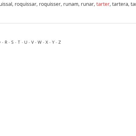
issal, roquissar, roquisser, runam, runar,
tarter
, tartera, t
Q
-
R
-
S
-
T
-
U
-
V
-
W
-
X
-
Y
-
Z