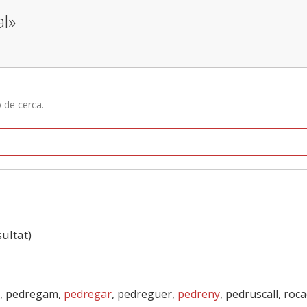
al»
ó de cerca.
sultat)
al, pedregam,
pedregar
, pedreguer,
pedreny
, pedruscall, roc