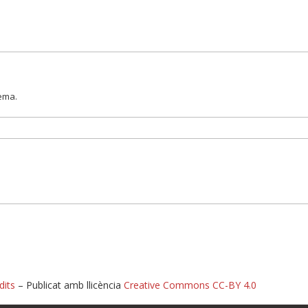
lema.
dits
– Publicat amb llicència
Creative Commons CC-BY 4.0