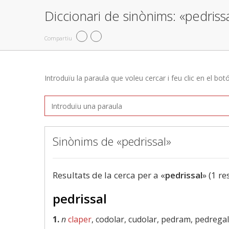
Diccionari de sinònims: «pedriss
Compartiu
Introduïu la paraula que voleu cercar i feu clic en el bot
Sinònims de «pedrissal»
Resultats de la cerca per a «
pedrissal
» (1 re
pedrissal
1.
n
claper
, codolar, cudolar, pedram, pedreg