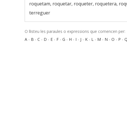
roquetam, roquetar, roqueter, roquetera, roqu
terreguer
O llisteu les paraules o expressions que comencen per:
A
-
B
-
C
-
D
-
E
-
F
-
G
-
H
-
I
-
J
-
K
-
L
-
M
-
N
-
O
-
P
-