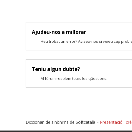
Ajudeu-nos a millorar
Heu trobat un error? Aviseu-nos si veieu cap prob
Teniu algun dubte?
Al fòrum resolem totes les qüestions.
Diccionari de sinònims de Softcatalà –
Presentació i crè