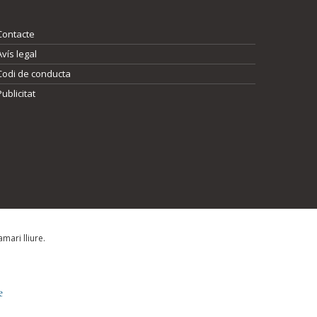
Contacte
Avís legal
Codi de conducta
Publicitat
mari lliure.