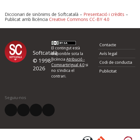
Diccionari de sinònims de Softcatalà –
Presentació i crèdits
–
Publicat amb llicència
Creative Commons CC-BY 4.0
Proposeu-nos millores o 
Contacte
d'errors
El contingut està
Softcatalà
Avís legal
disponible sota la
llicència
Atribució -
© 1998-
Codi de conducta
Si heu trobat un error o voleu proposar alguna millora, ompliu els ca
CompartirIgual 4.0
si
2026
quina és la millora que proposeu o l'error del qual voleu informar-no
no s'indica el
Publicitat
contrari.
El vostre nom *
Seguiu-nos
El vostre correu electrònic *
Què proposeu?