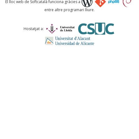
El lloc web de Softcatalà funciona gràcies a
entre altre programari lliure.
Comentari *
Hostatjat a:
ENVIA