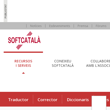
Notícies
Esdeveniments
Premsa
Fòrums
RECURSOS
CONEIXEU
COL·LABOR
I SERVEIS
SOFTCATALÀ
AMB L'ASSOCI
Traductor
Corrector
Diccionaris
Eines