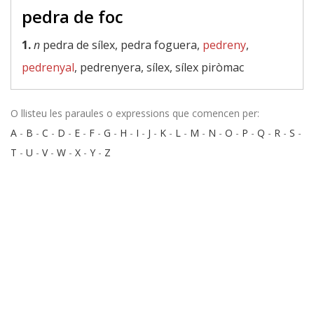
pedra de foc
1.
n
pedra de sílex, pedra foguera,
pedreny
,
pedrenyal
, pedrenyera, sílex, sílex piròmac
O llisteu les paraules o expressions que comencen per:
A
-
B
-
C
-
D
-
E
-
F
-
G
-
H
-
I
-
J
-
K
-
L
-
M
-
N
-
O
-
P
-
Q
-
R
-
S
-
T
-
U
-
V
-
W
-
X
-
Y
-
Z