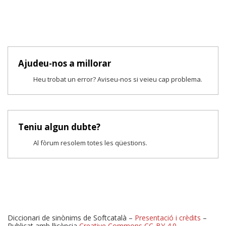
Ajudeu-nos a millorar
Heu trobat un error? Aviseu-nos si veieu cap problema.
Teniu algun dubte?
Al fòrum resolem totes les qüestions.
Diccionari de sinònims de Softcatalà –
Presentació i crèdits
–
Publicat amb llicència
Creative Commons CC-BY 4.0