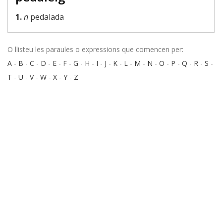
1.
n
pedalada
O llisteu les paraules o expressions que comencen per:
A
-
B
-
C
-
D
-
E
-
F
-
G
-
H
-
I
-
J
-
K
-
L
-
M
-
N
-
O
-
P
-
Q
-
R
-
S
-
T
-
U
-
V
-
W
-
X
-
Y
-
Z