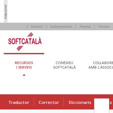
Notícies
Esdeveniments
Premsa
Fòrums
RECURSOS
CONEIXEU
COL·LABOR
I SERVEIS
SOFTCATALÀ
AMB L'ASSOCI
Traductor
Corrector
Diccionaris
Eines