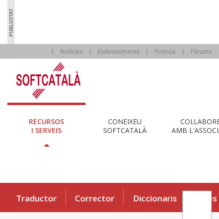
Notícies
Esdeveniments
Premsa
Fòrums
RECURSOS
CONEIXEU
COL·LABOR
I SERVEIS
SOFTCATALÀ
AMB L'ASSOCI
Traductor
Corrector
Diccionaris
Eines