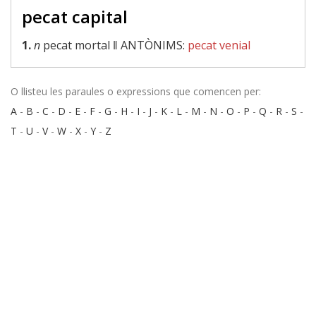
pecat capital
1.
n
pecat mortal ‖
ANTÒNIMS:
pecat venial
O llisteu les paraules o expressions que comencen per:
A
-
B
-
C
-
D
-
E
-
F
-
G
-
H
-
I
-
J
-
K
-
L
-
M
-
N
-
O
-
P
-
Q
-
R
-
S
-
T
-
U
-
V
-
W
-
X
-
Y
-
Z