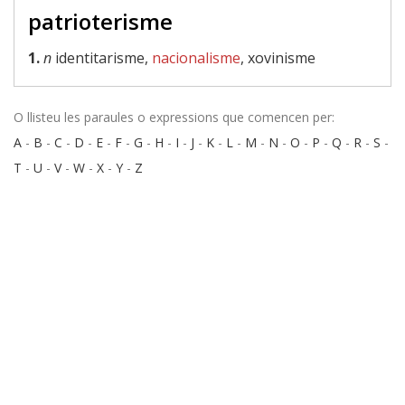
patrioterisme
1.
n
identitarisme,
nacionalisme
, xovinisme
O llisteu les paraules o expressions que comencen per:
A
-
B
-
C
-
D
-
E
-
F
-
G
-
H
-
I
-
J
-
K
-
L
-
M
-
N
-
O
-
P
-
Q
-
R
-
S
-
T
-
U
-
V
-
W
-
X
-
Y
-
Z