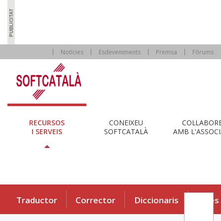
Notícies
Esdeveniments
Premsa
Fòrums
RECURSOS
CONEIXEU
COL·LABOR
I SERVEIS
SOFTCATALÀ
AMB L'ASSOCI
Traductor
Corrector
Diccionaris
Eines