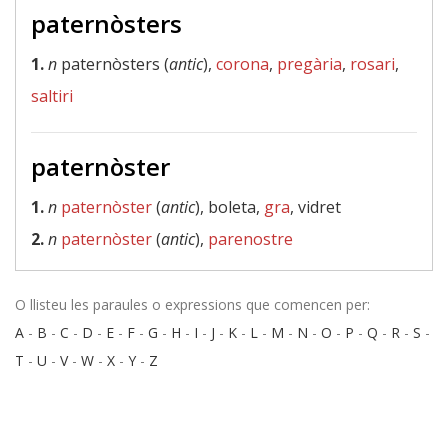
paternòsters
1.
n
paternòsters (
antic
),
corona
,
pregària
,
rosari
,
saltiri
paternòster
1.
n
paternòster
(
antic
), boleta,
gra
, vidret
2.
n
paternòster
(
antic
),
parenostre
O llisteu les paraules o expressions que comencen per:
A
-
B
-
C
-
D
-
E
-
F
-
G
-
H
-
I
-
J
-
K
-
L
-
M
-
N
-
O
-
P
-
Q
-
R
-
S
-
T
-
U
-
V
-
W
-
X
-
Y
-
Z