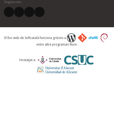
Seguiu-nos
El vostre correu electrònic *
Què proposeu?
El lloc web de Softcatalà funciona gràcies a
entre altre programari lliure.
Comentari *
Hostatjat a: