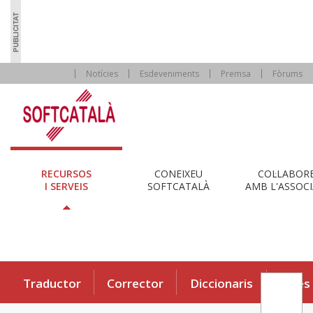
Notícies
Esdeveniments
Premsa
Fòrums
RECURSOS
CONEIXEU
COL·LABOR
I SERVEIS
SOFTCATALÀ
AMB L'ASSOCI
Traductor
Corrector
Diccionaris
Eines