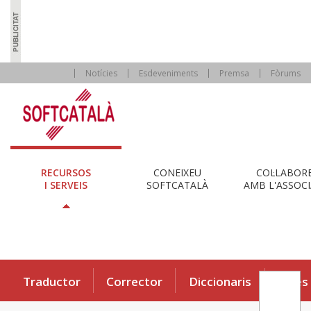
Notícies
Esdeveniments
Premsa
Fòrums
RECURSOS
CONEIXEU
COL·LABOR
I SERVEIS
SOFTCATALÀ
AMB L'ASSOCI
Traductor
Corrector
Diccionaris
Eines