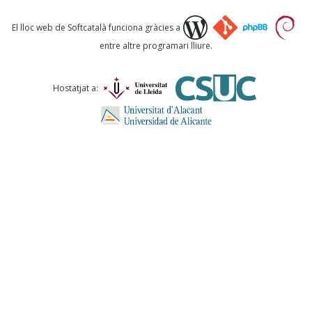
Què proposeu?
El lloc web de Softcatalà funciona gràcies a
entre altre programari lliure.
Comentari *
Hostatjat a:
ENVIA