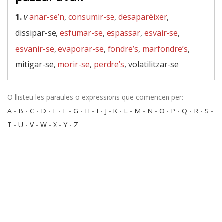
1.
v
anar-se’n
,
consumir-se
,
desaparèixer
,
dissipar-se,
esfumar-se
,
espassar
,
esvair-se
,
esvanir-se
,
evaporar-se
,
fondre’s
,
marfondre’s
,
mitigar-se,
morir-se
,
perdre’s
, volatilitzar-se
O llisteu les paraules o expressions que comencen per:
A
-
B
-
C
-
D
-
E
-
F
-
G
-
H
-
I
-
J
-
K
-
L
-
M
-
N
-
O
-
P
-
Q
-
R
-
S
-
T
-
U
-
V
-
W
-
X
-
Y
-
Z