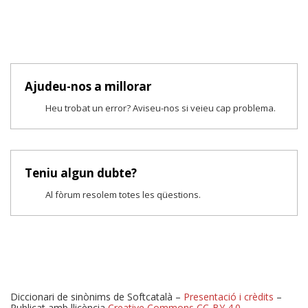
Ajudeu-nos a millorar
Heu trobat un error? Aviseu-nos si veieu cap problema.
Teniu algun dubte?
Al fòrum resolem totes les qüestions.
Diccionari de sinònims de Softcatalà –
Presentació i crèdits
–
Publicat amb llicència
Creative Commons CC-BY 4.0