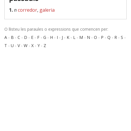
1.
n
corredor
,
galeria
O llisteu les paraules o expressions que comencen per:
A
-
B
-
C
-
D
-
E
-
F
-
G
-
H
-
I
-
J
-
K
-
L
-
M
-
N
-
O
-
P
-
Q
-
R
-
S
-
T
-
U
-
V
-
W
-
X
-
Y
-
Z