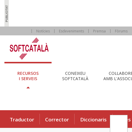
Notícies
Esdeveniments
Premsa
Fòrums
RECURSOS
CONEIXEU
COL·LABOR
I SERVEIS
SOFTCATALÀ
AMB L'ASSOCI
Traductor
Corrector
Diccionaris
Eines