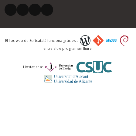
El vostre correu electrònic *
Què proposeu?
El lloc web de Softcatalà funciona gràcies a
entre altre programari lliure.
Comentari *
Hostatjat a:
ENVIA