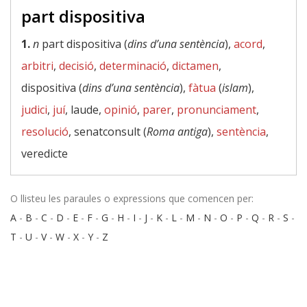
part dispositiva
1.
n
part dispositiva (
dins d’una sentència
),
acord
,
arbitri
,
decisió
,
determinació
,
dictamen
,
dispositiva (
dins d’una sentència
),
fàtua
(
islam
),
judici
,
juí
, laude,
opinió
,
parer
,
pronunciament
,
resolució
, senatconsult (
Roma antiga
),
sentència
,
veredicte
O llisteu les paraules o expressions que comencen per:
A
-
B
-
C
-
D
-
E
-
F
-
G
-
H
-
I
-
J
-
K
-
L
-
M
-
N
-
O
-
P
-
Q
-
R
-
S
-
T
-
U
-
V
-
W
-
X
-
Y
-
Z