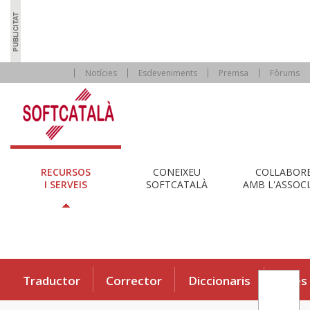
Notícies
Esdeveniments
Premsa
Fòrums
RECURSOS
CONEIXEU
COL·LABOR
I SERVEIS
SOFTCATALÀ
AMB L'ASSOCI
Traductor
Corrector
Diccionaris
Eines