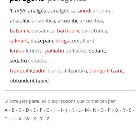
1.
adj/n
analgèsic
analgèsica
,
anodí
anodina
,
ansiolític
ansiolítica
, anxiolític
anxiolítica
,
balsàmic
balsàmica
,
barbitúric
barbitúrica
,
calmant
, diazepam,
droga
, emol·lient,
lenitiu
lenitiva
,
pal·liatiu
pal·liativa
, sedant,
sedatiu
sedativa
,
tranquil·litzador
tranquil·litzadora
,
tranquil·litzant
,
obtundent (
antic
)
O llisteu les paraules o expressions que comencen per:
A
-
B
-
C
-
D
-
E
-
F
-
G
-
H
-
I
-
J
-
K
-
L
-
M
-
N
-
O
-
P
-
Q
-
R
-
S
-
T
-
U
-
V
-
W
-
X
-
Y
-
Z