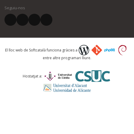
Seguiu-nos
El vostre correu electrònic *
Què proposeu?
El lloc web de Softcatalà funciona gràcies a
entre altre programari lliure.
Comentari *
Hostatjat a: