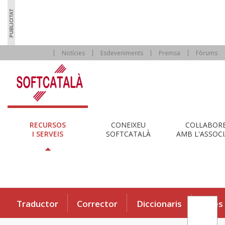
Notícies
Esdeveniments
Premsa
Fòrums
RECURSOS
CONEIXEU
COL·LABOR
I SERVEIS
SOFTCATALÀ
AMB L'ASSOCI
Traductor
Corrector
Diccionaris
Eines