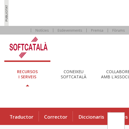
Notícies
Esdeveniments
Premsa
Fòrums
RECURSOS
CONEIXEU
COL·LABOR
I SERVEIS
SOFTCATALÀ
AMB L'ASSOCI
Traductor
Corrector
Diccionaris
Eines