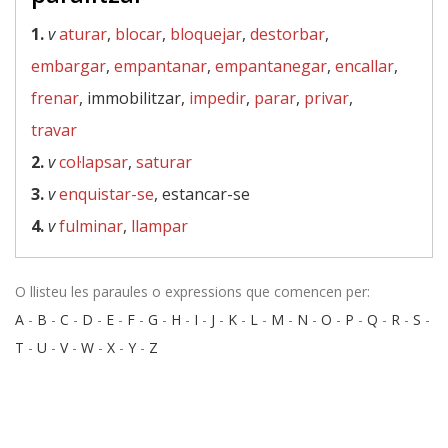
1.
v
aturar
,
blocar
,
bloquejar
,
destorbar
,
embargar
,
empantanar
,
empantanegar
,
encallar
,
frenar
, immobilitzar,
impedir
,
parar
,
privar
,
travar
2.
v
col·lapsar
,
saturar
3.
v
enquistar-se
, estancar-se
4.
v
fulminar
,
llampar
O llisteu les paraules o expressions que comencen per:
A
-
B
-
C
-
D
-
E
-
F
-
G
-
H
-
I
-
J
-
K
-
L
-
M
-
N
-
O
-
P
-
Q
-
R
-
S
-
T
-
U
-
V
-
W
-
X
-
Y
-
Z