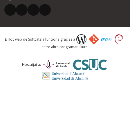
El vostre correu electrònic *
Què proposeu?
El lloc web de Softcatalà funciona gràcies a
entre altre programari lliure.
Comentari *
Hostatjat a:
ENVIA