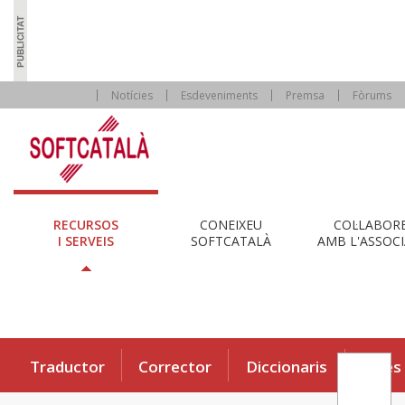
Notícies
Esdeveniments
Premsa
Fòrums
RECURSOS
CONEIXEU
COL·LABOR
I SERVEIS
SOFTCATALÀ
AMB L'ASSOCI
Traductor
Corrector
Diccionaris
Eines