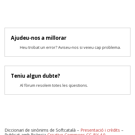
Ajudeu-nos a millorar
Heu trobat un error? Aviseu-nos si veieu cap problema.
Teniu algun dubte?
Al fòrum resolem totes les qüestions.
Diccionari de sinònims de Softcatalà –
Presentació i crèdits
–
Publicat amb llicència
Creative Commons CC-BY 4.0