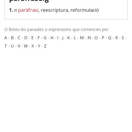
1.
n
paràfrasi
, reescriptura, reformulació
O llisteu les paraules o expressions que comencen per:
A
-
B
-
C
-
D
-
E
-
F
-
G
-
H
-
I
-
J
-
K
-
L
-
M
-
N
-
O
-
P
-
Q
-
R
-
S
-
T
-
U
-
V
-
W
-
X
-
Y
-
Z