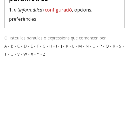
1.
n
(
informàtica
)
configuració
, opcions,
preferències
O llisteu les paraules o expressions que comencen per:
A
-
B
-
C
-
D
-
E
-
F
-
G
-
H
-
I
-
J
-
K
-
L
-
M
-
N
-
O
-
P
-
Q
-
R
-
S
-
T
-
U
-
V
-
W
-
X
-
Y
-
Z