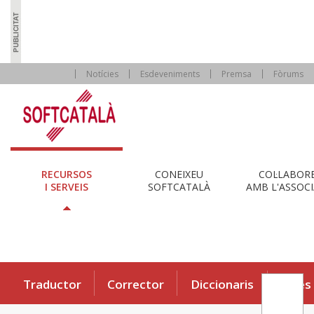
Notícies
Esdeveniments
Premsa
Fòrums
RECURSOS
CONEIXEU
COL·LABOR
I SERVEIS
SOFTCATALÀ
AMB L'ASSOCI
Traductor
Corrector
Diccionaris
Eines