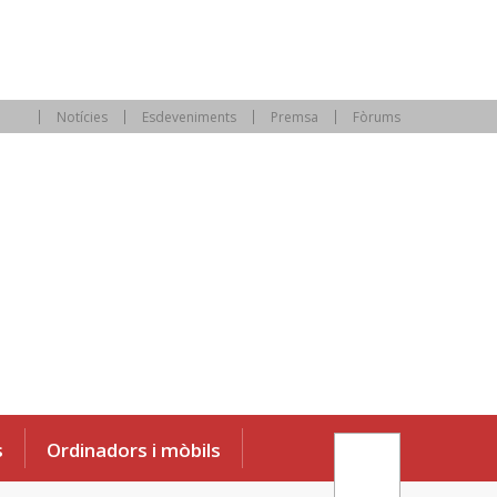
Notícies
Esdeveniments
Premsa
Fòrums
s
Ordinadors i mòbils