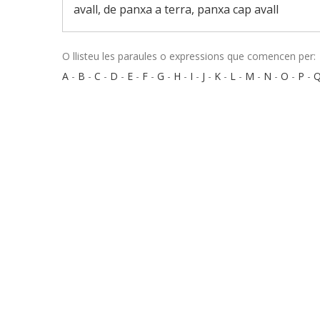
avall, de panxa a terra, panxa cap avall
O llisteu les paraules o expressions que comencen per:
A
-
B
-
C
-
D
-
E
-
F
-
G
-
H
-
I
-
J
-
K
-
L
-
M
-
N
-
O
-
P
-