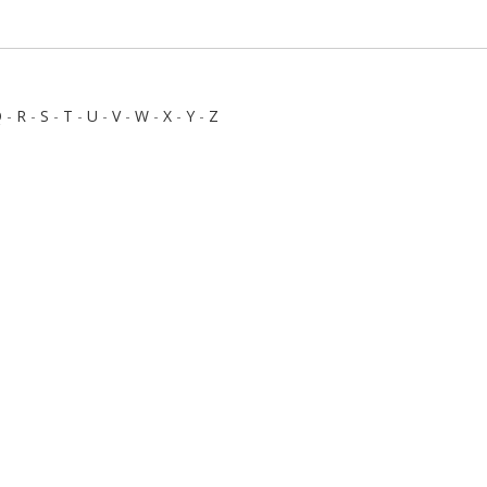
Q
-
R
-
S
-
T
-
U
-
V
-
W
-
X
-
Y
-
Z