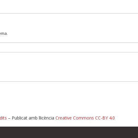
lema.
dits
– Publicat amb llicència
Creative Commons CC-BY 4.0