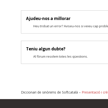
Ajudeu-nos a millorar
Heu trobat un error? Aviseu-nos si veieu cap prob
Teniu algun dubte?
Al fòrum resolem totes les qüestions.
Diccionari de sinònims de Softcatalà –
Presentació i crè