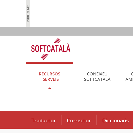
RECURSOS
CONEIXEU
I SERVEIS
SOFTCATALÀ
AMB
Traductor
Corrector
Diccionaris