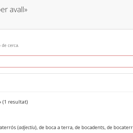
er avall»
ó de cerca.
» (1 resultat)
aterrós (
adjectiu
), de boca a terra, de bocadents, de bocaterr