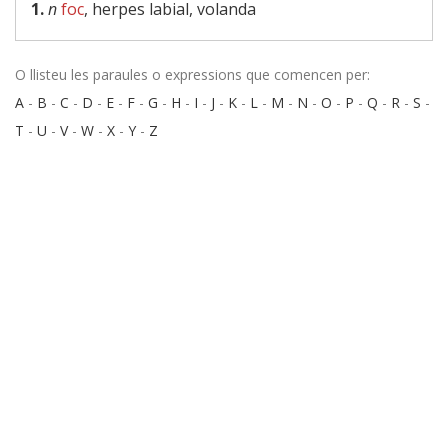
1.
n
foc
, herpes labial, volanda
O llisteu les paraules o expressions que comencen per:
A
-
B
-
C
-
D
-
E
-
F
-
G
-
H
-
I
-
J
-
K
-
L
-
M
-
N
-
O
-
P
-
Q
-
R
-
S
-
T
-
U
-
V
-
W
-
X
-
Y
-
Z