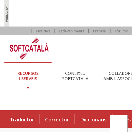
Notícies
Esdeveniments
Premsa
Fòrums
RECURSOS
CONEIXEU
COL·LABOR
I SERVEIS
SOFTCATALÀ
AMB L'ASSOCI
Traductor
Corrector
Diccionaris
Eines